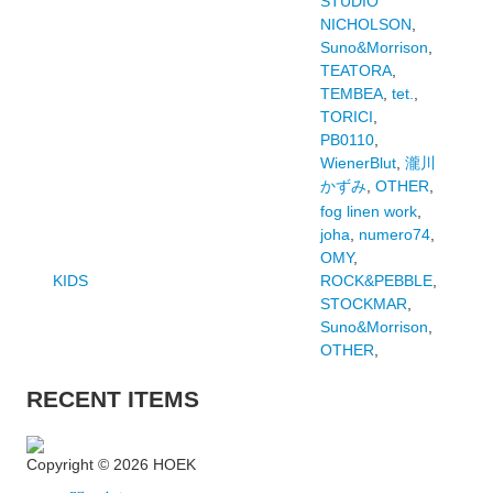
STUDIO
NICHOLSON
,
Suno&Morrison
,
TEATORA
,
TEMBEA
,
tet.
,
TORICI
,
PB0110
,
WienerBlut
,
瀧川
かずみ
,
OTHER
,
fog linen work
,
joha
,
numero74
,
OMY
,
KIDS
ROCK&PEBBLE
,
STOCKMAR
,
Suno&Morrison
,
OTHER
,
RECENT ITEMS
Copyright ©
2026 HOEK