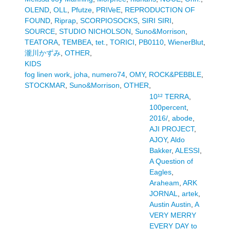
OLEND
,
OLL
,
Pfutze
,
PRIVeE
,
REPRODUCTION OF
FOUND
,
Riprap
,
SCORPIOSOCKS
,
SIRI SIRI
,
SOURCE
,
STUDIO NICHOLSON
,
Suno&Morrison
,
TEATORA
,
TEMBEA
,
tet.
,
TORICI
,
PB0110
,
WienerBlut
,
瀧川かずみ
,
OTHER
,
KIDS
fog linen work
,
joha
,
numero74
,
OMY
,
ROCK&PEBBLE
,
STOCKMAR
,
Suno&Morrison
,
OTHER
,
10¹² TERRA
,
100percent
,
2016/
,
abode
,
AJI PROJECT
,
AJOY
,
Aldo
Bakker
,
ALESSI
,
A Question of
Eagles
,
Araheam
,
ARK
JORNAL
,
artek
,
Austin Austin
,
A
VERY MERRY
EVERY DAY to