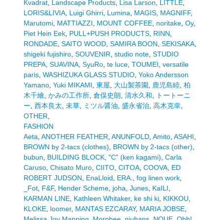
Kvadrat
,
Landscape Products
,
Lisa Larson
,
LITTLE
,
LORIS&LIVIA
,
Luigi Ghirri
,
Lumina
,
MAGIS
,
MAGNIFF
,
Marutomi
,
MATTIAZZI
,
MOUNT COFFEE
,
noritake
,
Oy
,
Piet Hein Eek
,
PULL+PUSH PRODUCTS
,
RINN
,
RONDADE
,
SAITO WOOD
,
SAMIRA BOON
,
SEKISAKA
,
shigeki fujishiro
,
SOUVENIR
,
studio note
,
STUDIO
PREPA
,
SUAVINA
,
SyuRo
,
te luce
,
TOUMEI
,
versatile
paris
,
WASHIZUKA GLASS STUDIO
,
Yoko Andersson
Yamano
,
Yuki MIKAMI
,
東屋
,
大山製茶園
,
鹿児島睦
,
柏
木千繪
,
かみの工作所
,
倉俣史朗
,
清水久和
,
トートーニ
ー
,
西本良太
,
未草
,
ミツル醤油
,
盛永省治
,
高木克幸
,
OTHER
,
FASHION
Aeta
,
ANOTHER FEATHER
,
ANUNFOLD
,
Amito
,
ASAHI
,
BROWN by 2-tacs (clothes)
,
BROWN by 2-tacs (other)
,
bubun
,
BUILDING BLOCK
,
"C" (ken kagami)
,
Carla
Caruso
,
Chisato Muro
,
CIITO
,
CITOA
,
COOVA
,
ED
ROBERT JUDSON
,
EnaLloid
,
ERA.
,
fog linen work
,
_Fot
,
F&F
,
Hender Scheme
,
joha
,
Junes
,
KaILI
,
KARMAN LINE
,
Kathleen Whitaker
,
ke shi ki
,
KIKKOU
,
KLOKE
,
loomer
,
MANTAS EZCARAY
,
MARIA JOBSE
,
Melissa Joy Manning
,
Morphee
,
niuhans
,
NOUE
,
Ohh!
,