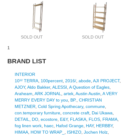
SOLD OUT
SOLD OUT
1
BRAND LIST
INTERIOR
10¹² TERRA
,
100percent
,
2016/
,
abode
,
AJI PROJECT
,
AJOY
,
Aldo Bakker
,
ALESSI
,
A Question of Eagles
,
Araheam
,
ARK JORNAL
,
artek
,
Austin Austin
,
A VERY
MERRY EVERY DAY to you
,
BP.
,
CHRISTIAN
METZNER
,
Cold Spring Apothecary
,
commune
,
con.temporary furniture
,
concrete craft
,
Dai Ukawa
,
DETAIL
,
DO
,
ecostore
,
E&Y
,
FLASKA
,
FLOS
,
FRAMA
,
fog linen work
,
haec
,
Hafod Grange
,
HAY
,
HERBBY
,
HIMAA
,
HOW TO WRAP_
,
ISHIZO
,
Jochen Holz
,