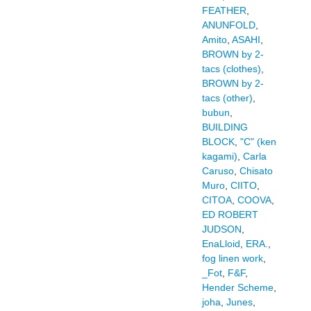
FEATHER
,
ANUNFOLD
,
Amito
,
ASAHI
,
BROWN by 2-
tacs (clothes)
,
BROWN by 2-
tacs (other)
,
bubun
,
BUILDING
BLOCK
,
"C" (ken
kagami)
,
Carla
Caruso
,
Chisato
Muro
,
CIITO
,
CITOA
,
COOVA
,
ED ROBERT
JUDSON
,
EnaLloid
,
ERA.
,
fog linen work
,
_Fot
,
F&F
,
Hender Scheme
,
joha
,
Junes
,