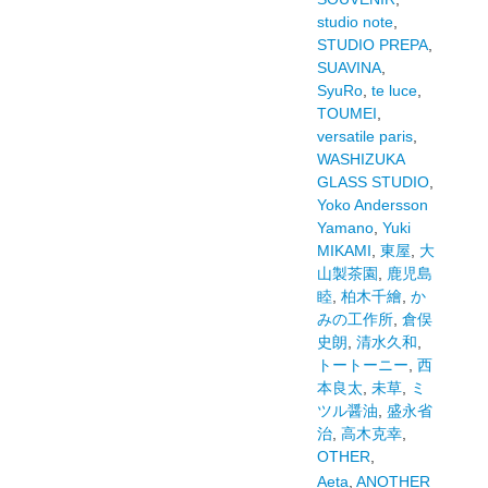
studio note
,
STUDIO PREPA
,
SUAVINA
,
SyuRo
,
te luce
,
TOUMEI
,
versatile paris
,
WASHIZUKA
GLASS STUDIO
,
Yoko Andersson
Yamano
,
Yuki
MIKAMI
,
東屋
,
大
山製茶園
,
鹿児島
睦
,
柏木千繪
,
か
みの工作所
,
倉俣
史朗
,
清水久和
,
トートーニー
,
西
本良太
,
未草
,
ミ
ツル醤油
,
盛永省
治
,
高木克幸
,
OTHER
,
Aeta
,
ANOTHER