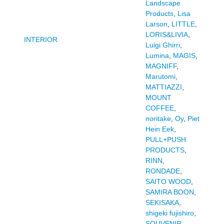
Landscape
Products
,
Lisa
Larson
,
LITTLE
,
LORIS&LIVIA
,
INTERIOR
Luigi Ghirri
,
Lumina
,
MAGIS
,
MAGNIFF
,
Marutomi
,
MATTIAZZI
,
MOUNT
COFFEE
,
noritake
,
Oy
,
Piet
Hein Eek
,
PULL+PUSH
PRODUCTS
,
RINN
,
RONDADE
,
SAITO WOOD
,
SAMIRA BOON
,
SEKISAKA
,
shigeki fujishiro
,
SOUVENIR
,