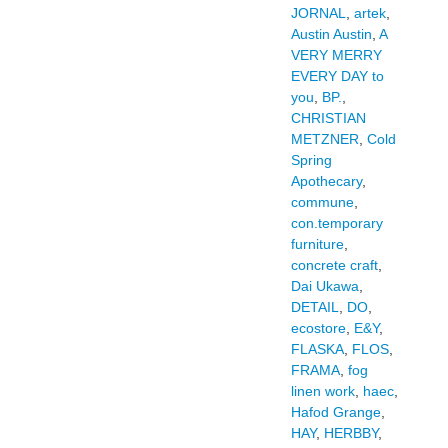
JORNAL
,
artek
,
Austin Austin
,
A
VERY MERRY
EVERY DAY to
you
,
BP.
,
CHRISTIAN
METZNER
,
Cold
Spring
Apothecary
,
commune
,
con.temporary
furniture
,
concrete craft
,
Dai Ukawa
,
DETAIL
,
DO
,
ecostore
,
E&Y
,
FLASKA
,
FLOS
,
FRAMA
,
fog
linen work
,
haec
,
Hafod Grange
,
HAY
,
HERBBY
,