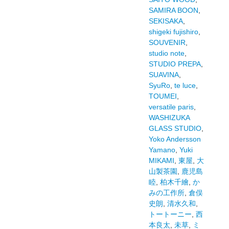
SAMIRA BOON
,
SEKISAKA
,
shigeki fujishiro
,
SOUVENIR
,
studio note
,
STUDIO PREPA
,
SUAVINA
,
SyuRo
,
te luce
,
TOUMEI
,
versatile paris
,
WASHIZUKA
GLASS STUDIO
,
Yoko Andersson
Yamano
,
Yuki
MIKAMI
,
東屋
,
大
山製茶園
,
鹿児島
睦
,
柏木千繪
,
か
みの工作所
,
倉俣
史朗
,
清水久和
,
トートーニー
,
西
本良太
,
未草
,
ミ