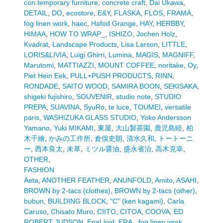
con.temporary furniture
,
concrete craft
,
Dai Ukawa
,
DETAIL
,
DO
,
ecostore
,
E&Y
,
FLASKA
,
FLOS
,
FRAMA
,
fog linen work
,
haec
,
Hafod Grange
,
HAY
,
HERBBY
,
HIMAA
,
HOW TO WRAP_
,
ISHIZO
,
Jochen Holz
,
Kvadrat
,
Landscape Products
,
Lisa Larson
,
LITTLE
,
LORIS&LIVIA
,
Luigi Ghirri
,
Lumina
,
MAGIS
,
MAGNIFF
,
Marutomi
,
MATTIAZZI
,
MOUNT COFFEE
,
noritake
,
Oy
,
Piet Hein Eek
,
PULL+PUSH PRODUCTS
,
RINN
,
RONDADE
,
SAITO WOOD
,
SAMIRA BOON
,
SEKISAKA
,
shigeki fujishiro
,
SOUVENIR
,
studio note
,
STUDIO
PREPA
,
SUAVINA
,
SyuRo
,
te luce
,
TOUMEI
,
versatile
paris
,
WASHIZUKA GLASS STUDIO
,
Yoko Andersson
Yamano
,
Yuki MIKAMI
,
東屋
,
大山製茶園
,
鹿児島睦
,
柏
木千繪
,
かみの工作所
,
倉俣史朗
,
清水久和
,
トートーニ
ー
,
西本良太
,
未草
,
ミツル醤油
,
盛永省治
,
高木克幸
,
OTHER
,
FASHION
Aeta
,
ANOTHER FEATHER
,
ANUNFOLD
,
Amito
,
ASAHI
,
BROWN by 2-tacs (clothes)
,
BROWN by 2-tacs (other)
,
bubun
,
BUILDING BLOCK
,
"C" (ken kagami)
,
Carla
Caruso
,
Chisato Muro
,
CIITO
,
CITOA
,
COOVA
,
ED
ROBERT JUDSON
,
EnaLloid
,
ERA.
,
fog linen work
,