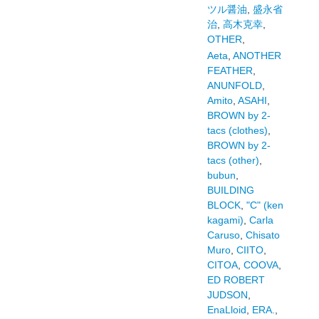
ツル醤油
,
盛永省
治
,
高木克幸
,
OTHER
,
Aeta
,
ANOTHER
FEATHER
,
ANUNFOLD
,
Amito
,
ASAHI
,
BROWN by 2-
tacs (clothes)
,
BROWN by 2-
tacs (other)
,
bubun
,
BUILDING
BLOCK
,
"C" (ken
kagami)
,
Carla
Caruso
,
Chisato
Muro
,
CIITO
,
CITOA
,
COOVA
,
ED ROBERT
JUDSON
,
EnaLloid
,
ERA.
,