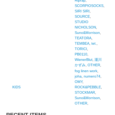
Riprap
,
SCORPIOSOCKS
,
SIRI SIRI
,
SOURCE
,
STUDIO
NICHOLSON
,
Suno&Morrison
,
TEATORA
,
TEMBEA
,
tet.
,
TORICI
,
PB0110
,
WienerBlut
,
瀧川
かずみ
,
OTHER
,
fog linen work
,
joha
,
numero74
,
OMY
,
KIDS
ROCK&PEBBLE
,
STOCKMAR
,
Suno&Morrison
,
OTHER
,
RECENT ITEMS