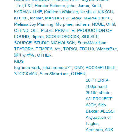
_Fot
,
F&F
,
Hender Scheme
,
joha
,
Junes
,
KaILI
,
KARMAN LINE
,
Kathleen Whitaker
,
ke shi ki
,
KIKKOU
,
KLOKE
,
loomer
,
MANTAS EZCARAY
,
MARIA JOBSE
,
Melissa Joy Manning
,
Morphee
,
niuhans
,
NOUE
,
Ohh!
,
OLEND
,
OLL
,
Pfutze
,
PRIVeE
,
REPRODUCTION OF
FOUND
,
Riprap
,
SCORPIOSOCKS
,
SIRI SIRI
,
SOURCE
,
STUDIO NICHOLSON
,
Suno&Morrison
,
TEATORA
,
TEMBEA
,
tet.
,
TORICI
,
PB0110
,
WienerBlut
,
瀧川かずみ
,
OTHER
,
KIDS
fog linen work
,
joha
,
numero74
,
OMY
,
ROCK&PEBBLE
,
STOCKMAR
,
Suno&Morrison
,
OTHER
,
10¹² TERRA
,
100percent
,
2016/
,
abode
,
AJI PROJECT
,
AJOY
,
Aldo
Bakker
,
ALESSI
,
A Question of
Eagles
,
Araheam
,
ARK