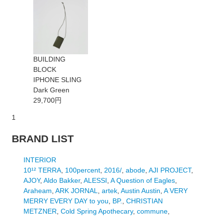
BUILDING
BLOCK
IPHONE SLING
Dark Green
29,700円
1
BRAND LIST
INTERIOR
10¹² TERRA
,
100percent
,
2016/
,
abode
,
AJI PROJECT
,
AJOY
,
Aldo Bakker
,
ALESSI
,
A Question of Eagles
,
Araheam
,
ARK JORNAL
,
artek
,
Austin Austin
,
A VERY
MERRY EVERY DAY to you
,
BP.
,
CHRISTIAN
METZNER
,
Cold Spring Apothecary
,
commune
,