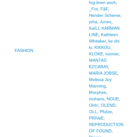
fog linen work
,
_Fot
,
F&F
,
Hender Scheme
,
joha
,
Junes
,
KaILI
,
KARMAN
LINE
,
Kathleen
Whitaker
,
ke shi
ki
,
KIKKOU
,
FASHION
KLOKE
,
loomer
,
MANTAS
EZCARAY
,
MARIA JOBSE
,
Melissa Joy
Manning
,
Morphee
,
niuhans
,
NOUE
,
Ohh!
,
OLEND
,
OLL
,
Pfutze
,
PRIVeE
,
REPRODUCTION
OF FOUND
,