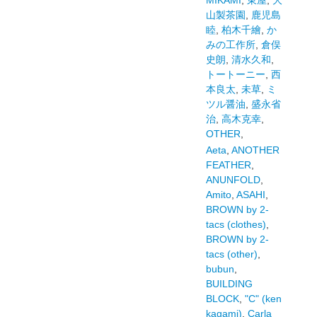
MIKAMI
,
東屋
,
大
山製茶園
,
鹿児島
睦
,
柏木千繪
,
か
みの工作所
,
倉俣
史朗
,
清水久和
,
トートーニー
,
西
本良太
,
未草
,
ミ
ツル醤油
,
盛永省
治
,
高木克幸
,
OTHER
,
Aeta
,
ANOTHER
FEATHER
,
ANUNFOLD
,
Amito
,
ASAHI
,
BROWN by 2-
tacs (clothes)
,
BROWN by 2-
tacs (other)
,
bubun
,
BUILDING
BLOCK
,
"C" (ken
kagami)
,
Carla