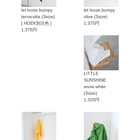
let loose.bumpy
let loose.bumpy
terracotta (3size)
olive (3size)
[ HOEK別注色 ]
1,375円
1,375円
LITTLE
SUNSHINE
snow white
(3size)
1,320円