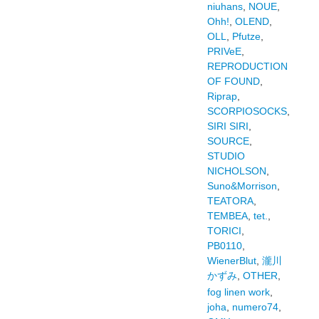
niuhans
,
NOUE
,
Ohh!
,
OLEND
,
OLL
,
Pfutze
,
PRIVeE
,
REPRODUCTION
OF FOUND
,
Riprap
,
SCORPIOSOCKS
,
SIRI SIRI
,
SOURCE
,
STUDIO
NICHOLSON
,
Suno&Morrison
,
TEATORA
,
TEMBEA
,
tet.
,
TORICI
,
PB0110
,
WienerBlut
,
瀧川
かずみ
,
OTHER
,
fog linen work
,
joha
,
numero74
,