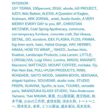
INTERIOR
10¹² TERRA
,
100percent
,
2016/
,
abode
,
AJI PROJECT
,
AJOY
,
Aldo Bakker
,
ALESSI
,
A Question of Eagles
,
Araheam
,
ARK JORNAL
,
artek
,
Austin Austin
,
A VERY
MERRY EVERY DAY to you
,
BP.
,
CHRISTIAN
METZNER
,
Cold Spring Apothecary
,
commune
,
con.temporary furniture
,
concrete craft
,
Dai Ukawa
,
DETAIL
,
DO
,
ecostore
,
E&Y
,
FLASKA
,
FLOS
,
FRAMA
,
fog linen work
,
haec
,
Hafod Grange
,
HAY
,
HERBBY
,
HIMAA
,
HOW TO WRAP_
,
ISHIZO
,
Jochen Holz
,
Kvadrat
,
Landscape Products
,
Lisa Larson
,
LITTLE
,
LORIS&LIVIA
,
Luigi Ghirri
,
Lumina
,
MAGIS
,
MAGNIFF
,
Marutomi
,
MATTIAZZI
,
MOUNT COFFEE
,
noritake
,
Oy
,
Piet Hein Eek
,
PULL+PUSH PRODUCTS
,
RINN
,
RONDADE
,
SAITO WOOD
,
SAMIRA BOON
,
SEKISAKA
,
shigeki fujishiro
,
SOUVENIR
,
studio note
,
STUDIO
PREPA
,
SUAVINA
,
SyuRo
,
te luce
,
TOUMEI
,
versatile
paris
,
WASHIZUKA GLASS STUDIO
,
Yoko Andersson
Yamano
,
Yuki MIKAMI
,
東屋
,
大山製茶園
,
鹿児島睦
,
柏
木千繪
,
かみの工作所
,
倉俣史朗
,
清水久和
,
トートーニ
ー
,
西本良太
,
未草
,
ミツル醤油
,
盛永省治
,
高木克幸
,