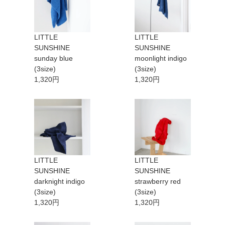
LITTLE
LITTLE
SUNSHINE
SUNSHINE
sunday blue
moonlight indigo
(3size)
(3size)
1,320円
1,320円
LITTLE
LITTLE
SUNSHINE
SUNSHINE
darknight indigo
strawberry red
(3size)
(3size)
1,320円
1,320円