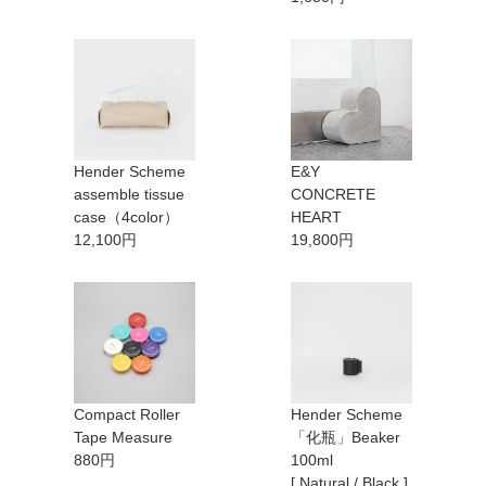
Hender Scheme
E&Y
assemble tissue
CONCRETE
case（4color）
HEART
12,100円
19,800円
Compact Roller
Hender Scheme
Tape Measure
「化瓶」Beaker
880円
100ml
[ Natural / Black ]