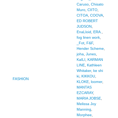
Caruso
,
Chisato
Muro
,
CIITO
,
CITOA
,
COOVA
,
ED ROBERT
JUDSON
,
EnaLloid
,
ERA.
,
fog linen work
,
_Fot
,
F&F
,
Hender Scheme
,
joha
,
Junes
,
KaILI
,
KARMAN
LINE
,
Kathleen
Whitaker
,
ke shi
ki
,
KIKKOU
,
FASHION
KLOKE
,
loomer
,
MANTAS
EZCARAY
,
MARIA JOBSE
,
Melissa Joy
Manning
,
Morphee
,