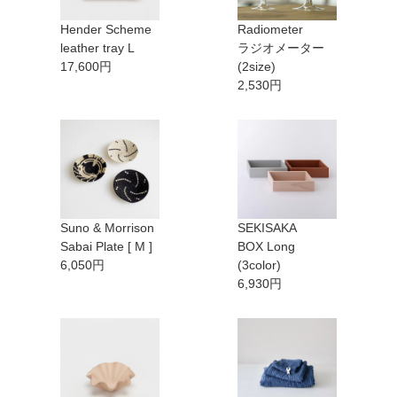
Hender Scheme
Radiometer
leather tray L
ラジオメーター
17,600円
(2size)
2,530円
Suno & Morrison
SEKISAKA
Sabai Plate [ M ]
BOX Long
6,050円
(3color)
6,930円