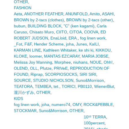
OTHER
,
FASHION
Aeta
,
ANOTHER FEATHER
,
ANUNFOLD
,
Amito
,
ASAHI
,
BROWN by 2-tacs (clothes)
,
BROWN by 2-tacs (other)
,
bubun
,
BUILDING BLOCK
,
"C" (ken kagami)
,
Carla
Caruso
,
Chisato Muro
,
CIITO
,
CITOA
,
COOVA
,
ED
ROBERT JUDSON
,
EnaLloid
,
ERA.
,
fog linen work
,
_Fot
,
F&F
,
Hender Scheme
,
joha
,
Junes
,
KaILI
,
KARMAN LINE
,
Kathleen Whitaker
,
ke shi ki
,
KIKKOU
,
KLOKE
,
loomer
,
MANTAS EZCARAY
,
MARIA JOBSE
,
Melissa Joy Manning
,
Morphee
,
niuhans
,
NOUE
,
Ohh!
,
OLEND
,
OLL
,
Pfutze
,
PRIVeE
,
REPRODUCTION OF
FOUND
,
Riprap
,
SCORPIOSOCKS
,
SIRI SIRI
,
SOURCE
,
STUDIO NICHOLSON
,
Suno&Morrison
,
TEATORA
,
TEMBEA
,
tet.
,
TORICI
,
PB0110
,
WienerBlut
,
瀧川かずみ
,
OTHER
,
KIDS
fog linen work
,
joha
,
numero74
,
OMY
,
ROCK&PEBBLE
,
STOCKMAR
,
Suno&Morrison
,
OTHER
,
10¹² TERRA
,
100percent
,