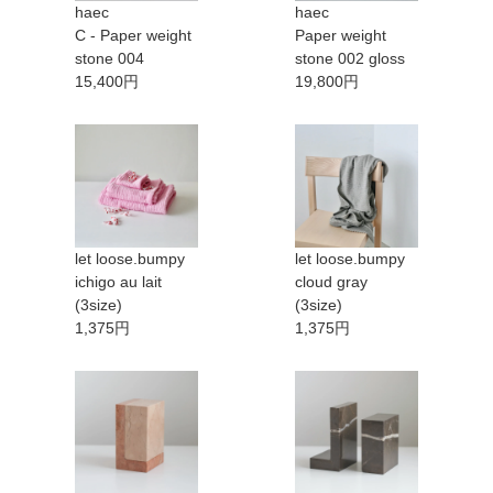
haec
haec
C - Paper weight
Paper weight
stone 004
stone 002 gloss
15,400円
19,800円
let loose.bumpy
let loose.bumpy
ichigo au lait
cloud gray
(3size)
(3size)
1,375円
1,375円