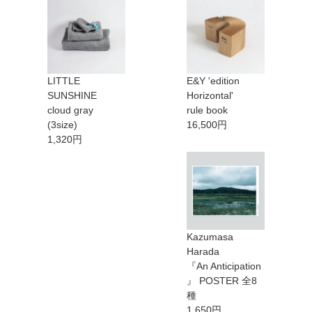
LITTLE
E&Y 'edition
SUNSHINE
Horizontal'
cloud gray
rule book
(3size)
16,500円
1,320円
Kazumasa
Harada
『An Anticipation
』 POSTER 全8
種
1,650円