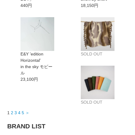
440円
18,150円
E&Y 'edition
SOLD OUT
Horizontal'
in the sky モビー
ル
23,100円
SOLD OUT
1
2
3
4
5
＞
BRAND LIST