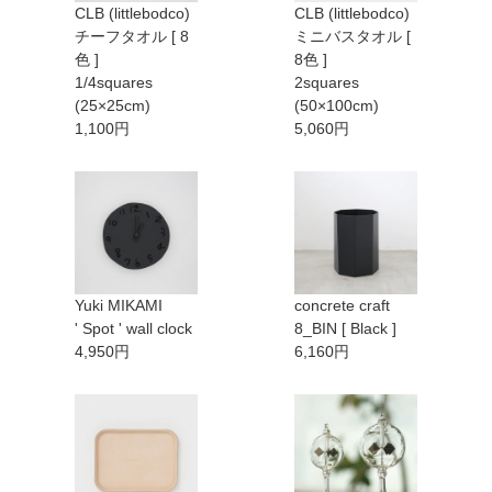
CLB (littlebodco)
CLB (littlebodco)
チーフタオル [ 8
ミニバスタオル [
色 ]
8色 ]
1/4squares
2squares
(25×25cm)
(50×100cm)
1,100円
5,060円
Yuki MIKAMI
concrete craft
' Spot ' wall clock
8_BIN [ Black ]
4,950円
6,160円