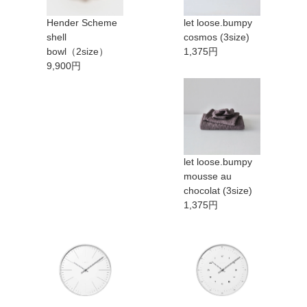
Hender Scheme
let loose.bumpy
shell
cosmos (3size)
bowl（2size）
1,375円
9,900円
let loose.bumpy
mousse au
chocolat (3size)
1,375円