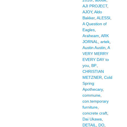
2016/
,
abode
,
AJI PROJECT
,
AJOY
,
Aldo
Bakker
,
ALESSI
,
A Question of
Eagles
,
Araheam
,
ARK
JORNAL
,
artek
,
Austin Austin
,
A
VERY MERRY
EVERY DAY to
you
,
BP.
,
CHRISTIAN
METZNER
,
Cold
Spring
Apothecary
,
commune
,
con.temporary
furniture
,
concrete craft
,
Dai Ukawa
,
DETAIL
,
DO
,