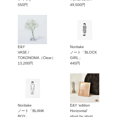
550円
49,500円
E&Y
Noritake
VASE /
ノート「BLOCK
TOKONOMA（Clear）
GIRL」
13,200円
440円
Noritake
E&Y 'edition
ノート「BLANK
Horizontal'
BOY」
short by short