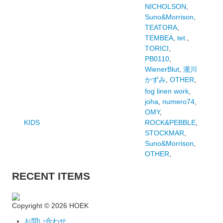
NICHOLSON
,
Suno&Morrison
,
TEATORA
,
TEMBEA
,
tet.
,
TORICI
,
PB0110
,
WienerBlut
,
瀧川
かずみ
,
OTHER
,
fog linen work
,
joha
,
numero74
,
OMY
,
KIDS
ROCK&PEBBLE
,
STOCKMAR
,
Suno&Morrison
,
OTHER
,
RECENT ITEMS
Copyright ©
2026 HOEK
お問い合わせ