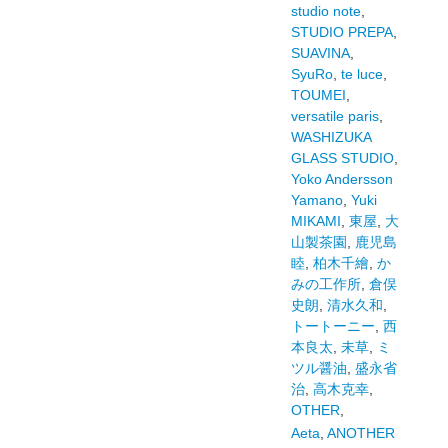
studio note
,
STUDIO PREPA
,
SUAVINA
,
SyuRo
,
te luce
,
TOUMEI
,
versatile paris
,
WASHIZUKA
GLASS STUDIO
,
Yoko Andersson
Yamano
,
Yuki
MIKAMI
,
東屋
,
大
山製茶園
,
鹿児島
睦
,
柏木千繪
,
か
みの工作所
,
倉俣
史朗
,
清水久和
,
トートーニー
,
西
本良太
,
未草
,
ミ
ツル醤油
,
盛永省
治
,
高木克幸
,
OTHER
,
Aeta
,
ANOTHER