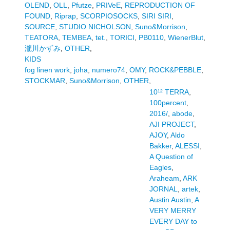
OLEND
,
OLL
,
Pfutze
,
PRIVeE
,
REPRODUCTION OF
FOUND
,
Riprap
,
SCORPIOSOCKS
,
SIRI SIRI
,
SOURCE
,
STUDIO NICHOLSON
,
Suno&Morrison
,
TEATORA
,
TEMBEA
,
tet.
,
TORICI
,
PB0110
,
WienerBlut
,
瀧川かずみ
,
OTHER
,
KIDS
fog linen work
,
joha
,
numero74
,
OMY
,
ROCK&PEBBLE
,
STOCKMAR
,
Suno&Morrison
,
OTHER
,
10¹² TERRA
,
100percent
,
2016/
,
abode
,
AJI PROJECT
,
AJOY
,
Aldo
Bakker
,
ALESSI
,
A Question of
Eagles
,
Araheam
,
ARK
JORNAL
,
artek
,
Austin Austin
,
A
VERY MERRY
EVERY DAY to