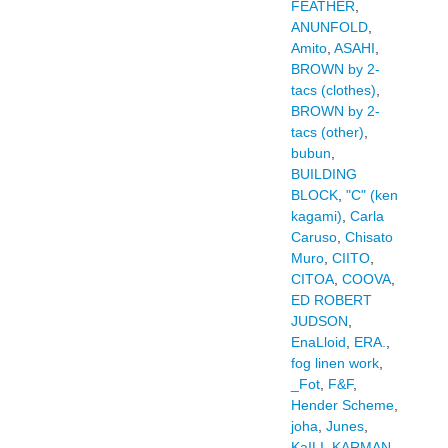
FEATHER
,
ANUNFOLD
,
Amito
,
ASAHI
,
BROWN by 2-
tacs (clothes)
,
BROWN by 2-
tacs (other)
,
bubun
,
BUILDING
BLOCK
,
"C" (ken
kagami)
,
Carla
Caruso
,
Chisato
Muro
,
CIITO
,
CITOA
,
COOVA
,
ED ROBERT
JUDSON
,
EnaLloid
,
ERA.
,
fog linen work
,
_Fot
,
F&F
,
Hender Scheme
,
joha
,
Junes
,
KaILI
,
KARMAN