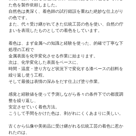
た色を製作依頼しました。
自然色は奥深く、着色師の試行錯誤を重ねた絶妙な仕上がり
の色です。
また、代々受け継がれてきた伝統工芸の色を使い、自然の佇
まいを表現したものとしての着色をしています。
着色は、まず金属への知識と経験を使った、的確で丁寧な下
処理の工程で
金属表面を化学変化させる作業に始まります。
次は、化学変化した表面をベースに、
時間・温度・塗り方など状況下で変化する漆ベースの顔料を
繰り返し使う工程。
そして最後は表情の深みをだす仕上げ塗り作業。
感覚と経験値を使って予測しながら各々の条件下での都度調
整を繰り返し、
安定させていく着色方法。
こうして手間をかけた色は、剥がれにくくあまりに美しい。
古くから仏像や美術品に受け継がれる伝統工芸の着色に惹か
れたのは、