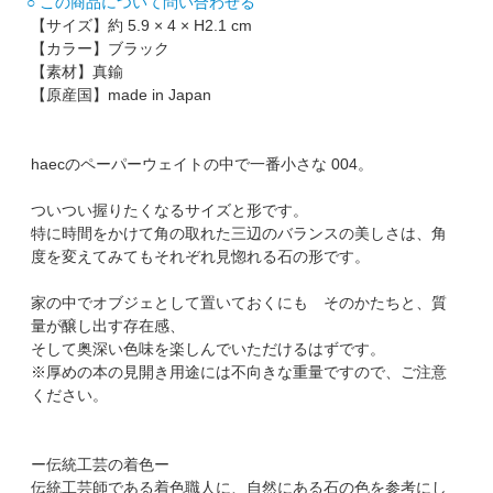
○ この商品について問い合わせる
【サイズ】約 5.9 × 4 × H2.1 cm
【カラー】ブラック
【素材】真鍮
【原産国】made in Japan
haecのペーパーウェイトの中で一番小さな 004。
ついつい握りたくなるサイズと形です。
特に時間をかけて角の取れた三辺のバランスの美しさは、角
度を変えてみてもそれぞれ見惚れる石の形です。
家の中でオブジェとして置いておくにも そのかたちと、質
量が醸し出す存在感、
そして奥深い色味を楽しんでいただけるはずです。
※厚めの本の見開き用途には不向きな重量ですので、ご注意
ください。
ー伝統工芸の着色ー
伝統工芸師である着色職人に、自然にある石の色を参考にし