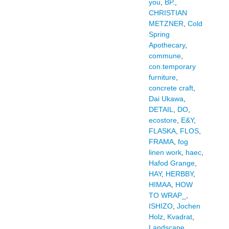
you
,
BP.
,
CHRISTIAN
METZNER
,
Cold
Spring
Apothecary
,
commune
,
con.temporary
furniture
,
concrete craft
,
Dai Ukawa
,
DETAIL
,
DO
,
ecostore
,
E&Y
,
FLASKA
,
FLOS
,
FRAMA
,
fog
linen work
,
haec
,
Hafod Grange
,
HAY
,
HERBBY
,
HIMAA
,
HOW
TO WRAP_
,
ISHIZO
,
Jochen
Holz
,
Kvadrat
,
Landscape