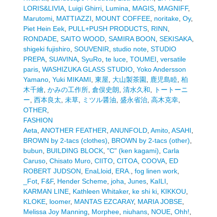
LORIS&LIVIA
,
Luigi Ghirri
,
Lumina
,
MAGIS
,
MAGNIFF
,
Marutomi
,
MATTIAZZI
,
MOUNT COFFEE
,
noritake
,
Oy
,
Piet Hein Eek
,
PULL+PUSH PRODUCTS
,
RINN
,
RONDADE
,
SAITO WOOD
,
SAMIRA BOON
,
SEKISAKA
,
shigeki fujishiro
,
SOUVENIR
,
studio note
,
STUDIO
PREPA
,
SUAVINA
,
SyuRo
,
te luce
,
TOUMEI
,
versatile
paris
,
WASHIZUKA GLASS STUDIO
,
Yoko Andersson
Yamano
,
Yuki MIKAMI
,
東屋
,
大山製茶園
,
鹿児島睦
,
柏
木千繪
,
かみの工作所
,
倉俣史朗
,
清水久和
,
トートーニ
ー
,
西本良太
,
未草
,
ミツル醤油
,
盛永省治
,
高木克幸
,
OTHER
,
FASHION
Aeta
,
ANOTHER FEATHER
,
ANUNFOLD
,
Amito
,
ASAHI
,
BROWN by 2-tacs (clothes)
,
BROWN by 2-tacs (other)
,
bubun
,
BUILDING BLOCK
,
"C" (ken kagami)
,
Carla
Caruso
,
Chisato Muro
,
CIITO
,
CITOA
,
COOVA
,
ED
ROBERT JUDSON
,
EnaLloid
,
ERA.
,
fog linen work
,
_Fot
,
F&F
,
Hender Scheme
,
joha
,
Junes
,
KaILI
,
KARMAN LINE
,
Kathleen Whitaker
,
ke shi ki
,
KIKKOU
,
KLOKE
,
loomer
,
MANTAS EZCARAY
,
MARIA JOBSE
,
Melissa Joy Manning
,
Morphee
,
niuhans
,
NOUE
,
Ohh!
,