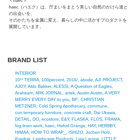
＜haec＞
haec（ハエク）は、佇まいをまとう美しい自然のかけら達と
の出会いを、
そのかたちを金属に変え、暮らしの中に活かすプロダクトを
展開しています。
BRAND LIST
INTERIOR
10¹² TERRA
,
100percent
,
2016/
,
abode
,
AJI PROJECT
,
AJOY
,
Aldo Bakker
,
ALESSI
,
A Question of Eagles
,
Araheam
,
ARK JORNAL
,
artek
,
Austin Austin
,
A VERY
MERRY EVERY DAY to you
,
BP.
,
CHRISTIAN
METZNER
,
Cold Spring Apothecary
,
commune
,
con.temporary furniture
,
concrete craft
,
Dai Ukawa
,
DETAIL
,
DO
,
ecostore
,
E&Y
,
FLASKA
,
FLOS
,
FRAMA
,
fog linen work
,
haec
,
Hafod Grange
,
HAY
,
HERBBY
,
HIMAA
,
HOW TO WRAP_
,
ISHIZO
,
Jochen Holz
,
Kvadrat
,
Landscape Products
,
Lisa Larson
,
LITTLE
,