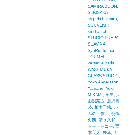
SAMIRA BOON
,
SEKISAKA
,
shigeki fujishiro
,
SOUVENIR
,
studio note
,
STUDIO PREPA
,
SUAVINA
,
SyuRo
,
te luce
,
TOUMEI
,
versatile paris
,
WASHIZUKA
GLASS STUDIO
,
Yoko Andersson
Yamano
,
Yuki
MIKAMI
,
東屋
,
大
山製茶園
,
鹿児島
睦
,
柏木千繪
,
か
みの工作所
,
倉俣
史朗
,
清水久和
,
トートーニー
,
西
本良太
,
未草
,
ミ