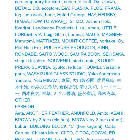
con.temporary furniture
,
concrete craft
,
Dai Ukawa
,
DETAIL
,
DO
,
ecostore
,
E&Y
,
FLASKA
,
FLOS
,
FRAMA
,
fog linen work
,
haec
,
Hafod Grange
,
HAY
,
HERBBY
,
HIMAA
,
HOW TO WRAP_
,
ISHIZO
,
Jochen Holz
,
Kvadrat
,
Landscape Products
,
Lisa Larson
,
LITTLE
,
LORIS&LIVIA
,
Luigi Ghirri
,
Lumina
,
MAGIS
,
MAGNIFF
,
Marutomi
,
MATTIAZZI
,
MOUNT COFFEE
,
noritake
,
Oy
,
Piet Hein Eek
,
PULL+PUSH PRODUCTS
,
RINN
,
RONDADE
,
SAITO WOOD
,
SAMIRA BOON
,
SEKISAKA
,
shigeki fujishiro
,
SOUVENIR
,
studio note
,
STUDIO
PREPA
,
SUAVINA
,
SyuRo
,
te luce
,
TOUMEI
,
versatile
paris
,
WASHIZUKA GLASS STUDIO
,
Yoko Andersson
Yamano
,
Yuki MIKAMI
,
東屋
,
大山製茶園
,
鹿児島睦
,
柏
木千繪
,
かみの工作所
,
倉俣史朗
,
清水久和
,
トートーニ
ー
,
西本良太
,
未草
,
ミツル醤油
,
盛永省治
,
高木克幸
,
OTHER
,
FASHION
Aeta
,
ANOTHER FEATHER
,
ANUNFOLD
,
Amito
,
ASAHI
,
BROWN by 2-tacs (clothes)
,
BROWN by 2-tacs (other)
,
bubun
,
BUILDING BLOCK
,
"C" (ken kagami)
,
Carla
Caruso
,
Chisato Muro
,
CIITO
,
CITOA
,
COOVA
,
ED
ROBERT JUDSON
,
EnaLloid
,
ERA.
,
fog linen work
,