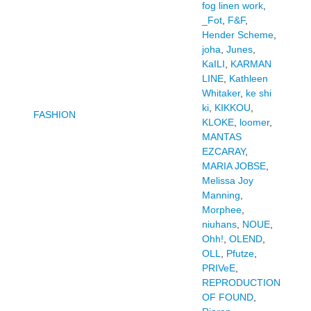
fog linen work
,
_Fot
,
F&F
,
Hender Scheme
,
joha
,
Junes
,
KaILI
,
KARMAN
LINE
,
Kathleen
Whitaker
,
ke shi
ki
,
KIKKOU
,
FASHION
KLOKE
,
loomer
,
MANTAS
EZCARAY
,
MARIA JOBSE
,
Melissa Joy
Manning
,
Morphee
,
niuhans
,
NOUE
,
Ohh!
,
OLEND
,
OLL
,
Pfutze
,
PRIVeE
,
REPRODUCTION
OF FOUND
,