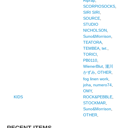
Riprap
,
SCORPIOSOCKS
,
SIRI SIRI
,
SOURCE
,
STUDIO
NICHOLSON
,
Suno&Morrison
,
TEATORA
,
TEMBEA
,
tet.
,
TORICI
,
PB0110
,
WienerBlut
,
瀧川
かずみ
,
OTHER
,
fog linen work
,
joha
,
numero74
,
OMY
,
KIDS
ROCK&PEBBLE
,
STOCKMAR
,
Suno&Morrison
,
OTHER
,
RECENT ITEMS