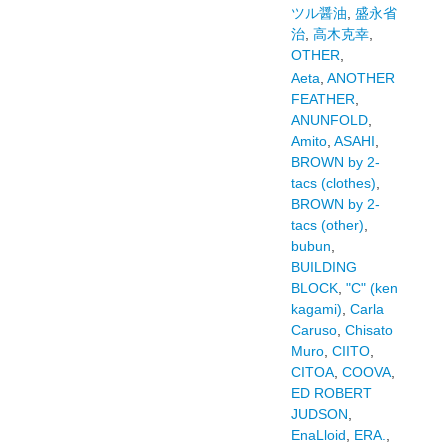
ツル醤油
,
盛永省
治
,
高木克幸
,
OTHER
,
Aeta
,
ANOTHER
FEATHER
,
ANUNFOLD
,
Amito
,
ASAHI
,
BROWN by 2-
tacs (clothes)
,
BROWN by 2-
tacs (other)
,
bubun
,
BUILDING
BLOCK
,
"C" (ken
kagami)
,
Carla
Caruso
,
Chisato
Muro
,
CIITO
,
CITOA
,
COOVA
,
ED ROBERT
JUDSON
,
EnaLloid
,
ERA.
,