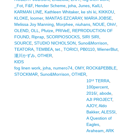
_Fot
,
F&F
,
Hender Scheme
,
joha
,
Junes
,
KaILI
,
KARMAN LINE
,
Kathleen Whitaker
,
ke shi ki
,
KIKKOU
,
KLOKE
,
loomer
,
MANTAS EZCARAY
,
MARIA JOBSE
,
Melissa Joy Manning
,
Morphee
,
niuhans
,
NOUE
,
Ohh!
,
OLEND
,
OLL
,
Pfutze
,
PRIVeE
,
REPRODUCTION OF
FOUND
,
Riprap
,
SCORPIOSOCKS
,
SIRI SIRI
,
SOURCE
,
STUDIO NICHOLSON
,
Suno&Morrison
,
TEATORA
,
TEMBEA
,
tet.
,
TORICI
,
PB0110
,
WienerBlut
,
瀧川かずみ
,
OTHER
,
KIDS
fog linen work
,
joha
,
numero74
,
OMY
,
ROCK&PEBBLE
,
STOCKMAR
,
Suno&Morrison
,
OTHER
,
10¹² TERRA
,
100percent
,
2016/
,
abode
,
AJI PROJECT
,
AJOY
,
Aldo
Bakker
,
ALESSI
,
A Question of
Eagles
,
Araheam
,
ARK