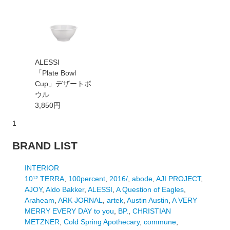
ALESSI
「Plate Bowl
Cup」デザートボ
ウル
3,850円
1
BRAND LIST
INTERIOR
10¹² TERRA
,
100percent
,
2016/
,
abode
,
AJI PROJECT
,
AJOY
,
Aldo Bakker
,
ALESSI
,
A Question of Eagles
,
Araheam
,
ARK JORNAL
,
artek
,
Austin Austin
,
A VERY
MERRY EVERY DAY to you
,
BP.
,
CHRISTIAN
METZNER
,
Cold Spring Apothecary
,
commune
,