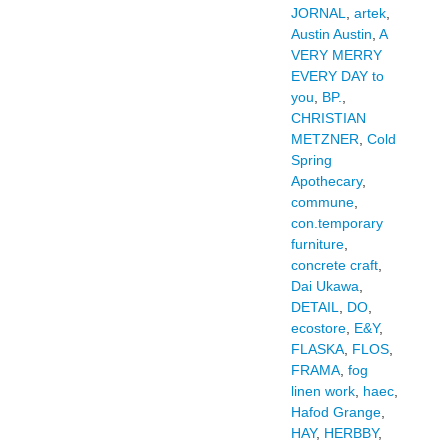
JORNAL
,
artek
,
Austin Austin
,
A
VERY MERRY
EVERY DAY to
you
,
BP.
,
CHRISTIAN
METZNER
,
Cold
Spring
Apothecary
,
commune
,
con.temporary
furniture
,
concrete craft
,
Dai Ukawa
,
DETAIL
,
DO
,
ecostore
,
E&Y
,
FLASKA
,
FLOS
,
FRAMA
,
fog
linen work
,
haec
,
Hafod Grange
,
HAY
,
HERBBY
,