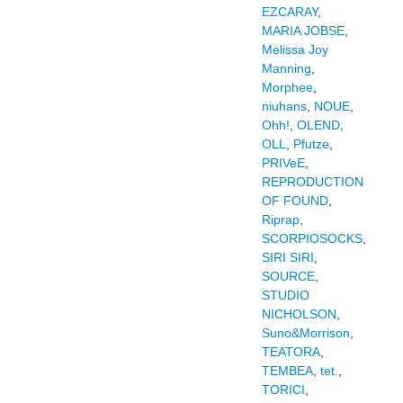
EZCARAY
,
MARIA JOBSE
,
Melissa Joy
Manning
,
Morphee
,
niuhans
,
NOUE
,
Ohh!
,
OLEND
,
OLL
,
Pfutze
,
PRIVeE
,
REPRODUCTION
OF FOUND
,
Riprap
,
SCORPIOSOCKS
,
SIRI SIRI
,
SOURCE
,
STUDIO
NICHOLSON
,
Suno&Morrison
,
TEATORA
,
TEMBEA
,
tet.
,
TORICI
,