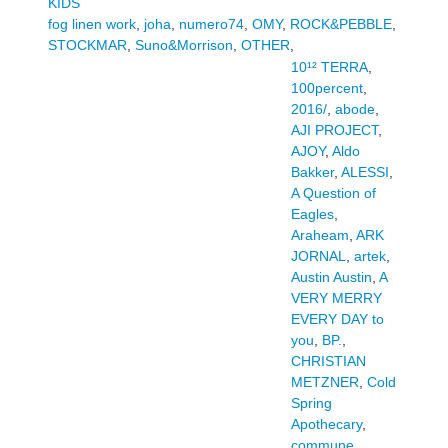
KIDS
fog linen work
,
joha
,
numero74
,
OMY
,
ROCK&PEBBLE
,
STOCKMAR
,
Suno&Morrison
,
OTHER
,
10¹² TERRA
,
100percent
,
2016/
,
abode
,
AJI PROJECT
,
AJOY
,
Aldo
Bakker
,
ALESSI
,
A Question of
Eagles
,
Araheam
,
ARK
JORNAL
,
artek
,
Austin Austin
,
A
VERY MERRY
EVERY DAY to
you
,
BP.
,
CHRISTIAN
METZNER
,
Cold
Spring
Apothecary
,
commune
,