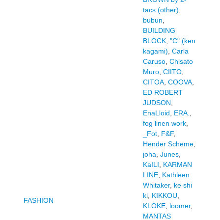
tacs (other)
,
bubun
,
BUILDING
BLOCK
,
"C" (ken
kagami)
,
Carla
Caruso
,
Chisato
Muro
,
CIITO
,
CITOA
,
COOVA
,
ED ROBERT
JUDSON
,
EnaLloid
,
ERA.
,
fog linen work
,
_Fot
,
F&F
,
Hender Scheme
,
joha
,
Junes
,
KaILI
,
KARMAN
LINE
,
Kathleen
Whitaker
,
ke shi
ki
,
KIKKOU
,
FASHION
KLOKE
,
loomer
,
MANTAS