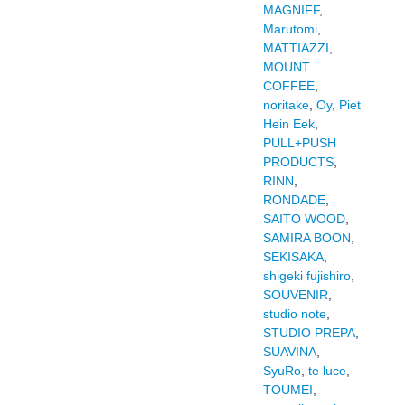
MAGNIFF
,
Marutomi
,
MATTIAZZI
,
MOUNT
COFFEE
,
noritake
,
Oy
,
Piet
Hein Eek
,
PULL+PUSH
PRODUCTS
,
RINN
,
RONDADE
,
SAITO WOOD
,
SAMIRA BOON
,
SEKISAKA
,
shigeki fujishiro
,
SOUVENIR
,
studio note
,
STUDIO PREPA
,
SUAVINA
,
SyuRo
,
te luce
,
TOUMEI
,