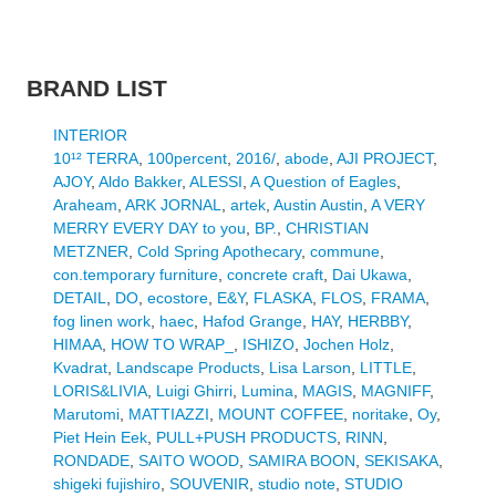
BRAND LIST
INTERIOR
10¹² TERRA
,
100percent
,
2016/
,
abode
,
AJI PROJECT
,
AJOY
,
Aldo Bakker
,
ALESSI
,
A Question of Eagles
,
Araheam
,
ARK JORNAL
,
artek
,
Austin Austin
,
A VERY
MERRY EVERY DAY to you
,
BP.
,
CHRISTIAN
METZNER
,
Cold Spring Apothecary
,
commune
,
con.temporary furniture
,
concrete craft
,
Dai Ukawa
,
DETAIL
,
DO
,
ecostore
,
E&Y
,
FLASKA
,
FLOS
,
FRAMA
,
fog linen work
,
haec
,
Hafod Grange
,
HAY
,
HERBBY
,
HIMAA
,
HOW TO WRAP_
,
ISHIZO
,
Jochen Holz
,
Kvadrat
,
Landscape Products
,
Lisa Larson
,
LITTLE
,
LORIS&LIVIA
,
Luigi Ghirri
,
Lumina
,
MAGIS
,
MAGNIFF
,
Marutomi
,
MATTIAZZI
,
MOUNT COFFEE
,
noritake
,
Oy
,
Piet Hein Eek
,
PULL+PUSH PRODUCTS
,
RINN
,
RONDADE
,
SAITO WOOD
,
SAMIRA BOON
,
SEKISAKA
,
shigeki fujishiro
,
SOUVENIR
,
studio note
,
STUDIO