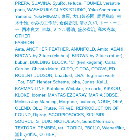
PREPA
,
SUAVINA
,
SyuRo
,
te luce
,
TOUMEI
,
versatile
paris
,
WASHIZUKA GLASS STUDIO
,
Yoko Andersson
Yamano
,
Yuki MIKAMI
,
東屋
,
大山製茶園
,
鹿児島睦
,
柏
木千繪
,
かみの工作所
,
倉俣史朗
,
清水久和
,
トートーニ
ー
,
西本良太
,
未草
,
ミツル醤油
,
盛永省治
,
高木克幸
,
OTHER
,
FASHION
Aeta
,
ANOTHER FEATHER
,
ANUNFOLD
,
Amito
,
ASAHI
,
BROWN by 2-tacs (clothes)
,
BROWN by 2-tacs (other)
,
bubun
,
BUILDING BLOCK
,
"C" (ken kagami)
,
Carla
Caruso
,
Chisato Muro
,
CIITO
,
CITOA
,
COOVA
,
ED
ROBERT JUDSON
,
EnaLloid
,
ERA.
,
fog linen work
,
_Fot
,
F&F
,
Hender Scheme
,
joha
,
Junes
,
KaILI
,
KARMAN LINE
,
Kathleen Whitaker
,
ke shi ki
,
KIKKOU
,
KLOKE
,
loomer
,
MANTAS EZCARAY
,
MARIA JOBSE
,
Melissa Joy Manning
,
Morphee
,
niuhans
,
NOUE
,
Ohh!
,
OLEND
,
OLL
,
Pfutze
,
PRIVeE
,
REPRODUCTION OF
FOUND
,
Riprap
,
SCORPIOSOCKS
,
SIRI SIRI
,
SOURCE
,
STUDIO NICHOLSON
,
Suno&Morrison
,
TEATORA
,
TEMBEA
,
tet.
,
TORICI
,
PB0110
,
WienerBlut
,
瀧川かずみ
,
OTHER
,