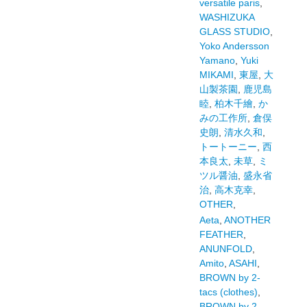
versatile paris
,
WASHIZUKA
GLASS STUDIO
,
Yoko Andersson
Yamano
,
Yuki
MIKAMI
,
東屋
,
大
山製茶園
,
鹿児島
睦
,
柏木千繪
,
か
みの工作所
,
倉俣
史朗
,
清水久和
,
トートーニー
,
西
本良太
,
未草
,
ミ
ツル醤油
,
盛永省
治
,
高木克幸
,
OTHER
,
Aeta
,
ANOTHER
FEATHER
,
ANUNFOLD
,
Amito
,
ASAHI
,
BROWN by 2-
tacs (clothes)
,
BROWN by 2-