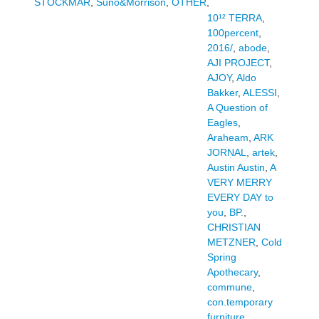
STOCKMAR
,
Suno&Morrison
,
OTHER
,
10¹² TERRA
,
100percent
,
2016/
,
abode
,
AJI PROJECT
,
AJOY
,
Aldo
Bakker
,
ALESSI
,
A Question of
Eagles
,
Araheam
,
ARK
JORNAL
,
artek
,
Austin Austin
,
A
VERY MERRY
EVERY DAY to
you
,
BP.
,
CHRISTIAN
METZNER
,
Cold
Spring
Apothecary
,
commune
,
con.temporary
furniture
,