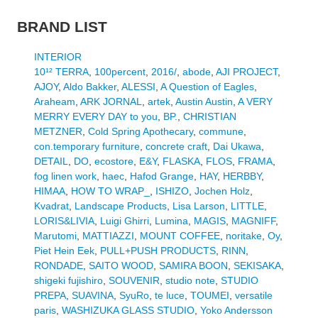
BRAND LIST
INTERIOR
10¹² TERRA
,
100percent
,
2016/
,
abode
,
AJI PROJECT
,
AJOY
,
Aldo Bakker
,
ALESSI
,
A Question of Eagles
,
Araheam
,
ARK JORNAL
,
artek
,
Austin Austin
,
A VERY
MERRY EVERY DAY to you
,
BP.
,
CHRISTIAN
METZNER
,
Cold Spring Apothecary
,
commune
,
con.temporary furniture
,
concrete craft
,
Dai Ukawa
,
DETAIL
,
DO
,
ecostore
,
E&Y
,
FLASKA
,
FLOS
,
FRAMA
,
fog linen work
,
haec
,
Hafod Grange
,
HAY
,
HERBBY
,
HIMAA
,
HOW TO WRAP_
,
ISHIZO
,
Jochen Holz
,
Kvadrat
,
Landscape Products
,
Lisa Larson
,
LITTLE
,
LORIS&LIVIA
,
Luigi Ghirri
,
Lumina
,
MAGIS
,
MAGNIFF
,
Marutomi
,
MATTIAZZI
,
MOUNT COFFEE
,
noritake
,
Oy
,
Piet Hein Eek
,
PULL+PUSH PRODUCTS
,
RINN
,
RONDADE
,
SAITO WOOD
,
SAMIRA BOON
,
SEKISAKA
,
shigeki fujishiro
,
SOUVENIR
,
studio note
,
STUDIO
PREPA
,
SUAVINA
,
SyuRo
,
te luce
,
TOUMEI
,
versatile
paris
,
WASHIZUKA GLASS STUDIO
,
Yoko Andersson