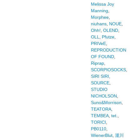
Melissa Joy
Manning
,
Morphee
,
niuhans
,
NOUE
,
Ohh!
,
OLEND
,
OLL
,
Pfutze
,
PRIVeE
,
REPRODUCTION
OF FOUND
,
Riprap
,
SCORPIOSOCKS
,
SIRI SIRI
,
SOURCE
,
STUDIO
NICHOLSON
,
Suno&Morrison
,
TEATORA
,
TEMBEA
,
tet.
,
TORICI
,
PB0110
,
WienerBlut
,
瀧川