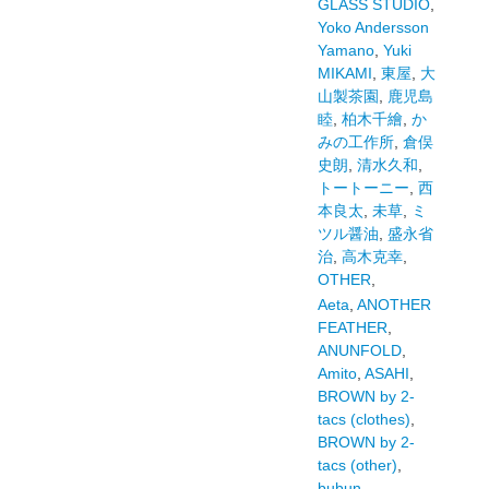
GLASS STUDIO
,
Yoko Andersson
Yamano
,
Yuki
MIKAMI
,
東屋
,
大
山製茶園
,
鹿児島
睦
,
柏木千繪
,
か
みの工作所
,
倉俣
史朗
,
清水久和
,
トートーニー
,
西
本良太
,
未草
,
ミ
ツル醤油
,
盛永省
治
,
高木克幸
,
OTHER
,
Aeta
,
ANOTHER
FEATHER
,
ANUNFOLD
,
Amito
,
ASAHI
,
BROWN by 2-
tacs (clothes)
,
BROWN by 2-
tacs (other)
,
bubun
,