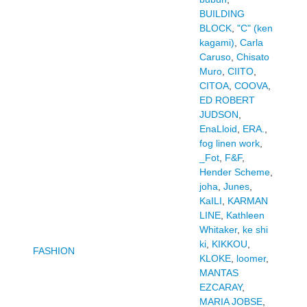
BUILDING
BLOCK
,
"C" (ken
kagami)
,
Carla
Caruso
,
Chisato
Muro
,
CIITO
,
CITOA
,
COOVA
,
ED ROBERT
JUDSON
,
EnaLloid
,
ERA.
,
fog linen work
,
_Fot
,
F&F
,
Hender Scheme
,
joha
,
Junes
,
KaILI
,
KARMAN
LINE
,
Kathleen
Whitaker
,
ke shi
ki
,
KIKKOU
,
FASHION
KLOKE
,
loomer
,
MANTAS
EZCARAY
,
MARIA JOBSE
,