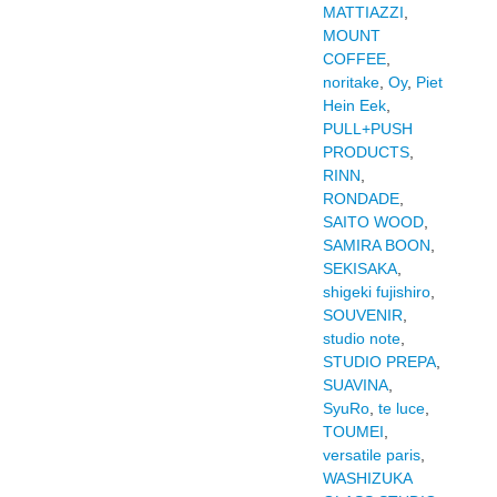
MATTIAZZI
,
MOUNT
COFFEE
,
noritake
,
Oy
,
Piet
Hein Eek
,
PULL+PUSH
PRODUCTS
,
RINN
,
RONDADE
,
SAITO WOOD
,
SAMIRA BOON
,
SEKISAKA
,
shigeki fujishiro
,
SOUVENIR
,
studio note
,
STUDIO PREPA
,
SUAVINA
,
SyuRo
,
te luce
,
TOUMEI
,
versatile paris
,
WASHIZUKA