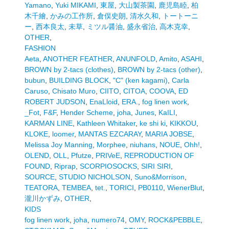
Yamano
,
Yuki MIKAMI
,
東屋
,
大山製茶園
,
鹿児島睦
,
柏
木千繪
,
かみの工作所
,
倉俣史朗
,
清水久和
,
トートーニ
ー
,
西本良太
,
未草
,
ミツル醤油
,
盛永省治
,
高木克幸
,
OTHER
,
FASHION
Aeta
,
ANOTHER FEATHER
,
ANUNFOLD
,
Amito
,
ASAHI
,
BROWN by 2-tacs (clothes)
,
BROWN by 2-tacs (other)
,
bubun
,
BUILDING BLOCK
,
"C" (ken kagami)
,
Carla
Caruso
,
Chisato Muro
,
CIITO
,
CITOA
,
COOVA
,
ED
ROBERT JUDSON
,
EnaLloid
,
ERA.
,
fog linen work
,
_Fot
,
F&F
,
Hender Scheme
,
joha
,
Junes
,
KaILI
,
KARMAN LINE
,
Kathleen Whitaker
,
ke shi ki
,
KIKKOU
,
KLOKE
,
loomer
,
MANTAS EZCARAY
,
MARIA JOBSE
,
Melissa Joy Manning
,
Morphee
,
niuhans
,
NOUE
,
Ohh!
,
OLEND
,
OLL
,
Pfutze
,
PRIVeE
,
REPRODUCTION OF
FOUND
,
Riprap
,
SCORPIOSOCKS
,
SIRI SIRI
,
SOURCE
,
STUDIO NICHOLSON
,
Suno&Morrison
,
TEATORA
,
TEMBEA
,
tet.
,
TORICI
,
PB0110
,
WienerBlut
,
瀧川かずみ
,
OTHER
,
KIDS
fog linen work
,
joha
,
numero74
,
OMY
,
ROCK&PEBBLE
,