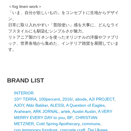
＜fog linen work＞
「いま、自分が欲しいもの」をコンセプトに生地からデザイ
ン。
日常に取り入れやすい「普段使い」感を大事に、どんなライ
フスタイルにも馴染むシンプルさが魅力。
リトアニア製のリネンを使ったオリジナルの洋服やファブリ
ック、世界各地から集めた、インテリア雑貨を展開していま
す。
BRAND LIST
INTERIOR
10¹² TERRA
,
100percent
,
2016/
,
abode
,
AJI PROJECT
,
AJOY
,
Aldo Bakker
,
ALESSI
,
A Question of Eagles
,
Araheam
,
ARK JORNAL
,
artek
,
Austin Austin
,
A VERY
MERRY EVERY DAY to you
,
BP.
,
CHRISTIAN
METZNER
,
Cold Spring Apothecary
,
commune
,
con.temporary furniture
,
concrete craft
,
Dai Ukawa
,