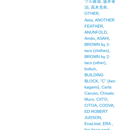
ツル醤油
,
盛永省
治
,
高木克幸
,
OTHER
,
Aeta
,
ANOTHER
FEATHER
,
ANUNFOLD
,
Amito
,
ASAHI
,
BROWN by 2-
tacs (clothes)
,
BROWN by 2-
tacs (other)
,
bubun
,
BUILDING
BLOCK
,
"C" (ken
kagami)
,
Carla
Caruso
,
Chisato
Muro
,
CIITO
,
CITOA
,
COOVA
,
ED ROBERT
JUDSON
,
EnaLloid
,
ERA.
,
fog linen work
,