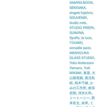
SAMIRA BOON
,
SEKISAKA
,
shigeki fujishiro
,
SOUVENIR
,
studio note
,
STUDIO PREPA
,
SUAVINA
,
SyuRo
,
te luce
,
TOUMEI
,
versatile paris
,
WASHIZUKA
GLASS STUDIO
,
Yoko Andersson
Yamano
,
Yuki
MIKAMI
,
東屋
,
大
山製茶園
,
鹿児島
睦
,
柏木千繪
,
か
みの工作所
,
倉俣
史朗
,
清水久和
,
トートーニー
,
西
本良太
,
未草
,
ミ