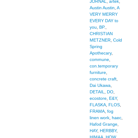
JORNAL
,
artek
,
Austin Austin
,
A
VERY MERRY
EVERY DAY to
you
,
BP.
,
CHRISTIAN
METZNER
,
Cold
Spring
Apothecary
,
commune
,
con.temporary
furniture
,
concrete craft
,
Dai Ukawa
,
DETAIL
,
DO
,
ecostore
,
E&Y
,
FLASKA
,
FLOS
,
FRAMA
,
fog
linen work
,
haec
,
Hafod Grange
,
HAY
,
HERBBY
,
HIMAA
,
HOW