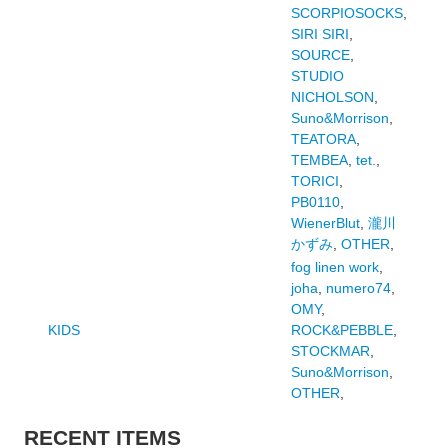
SCORPIOSOCKS
,
SIRI SIRI
,
SOURCE
,
STUDIO
NICHOLSON
,
Suno&Morrison
,
TEATORA
,
TEMBEA
,
tet.
,
TORICI
,
PB0110
,
WienerBlut
,
瀧川
かずみ
,
OTHER
,
fog linen work
,
joha
,
numero74
,
OMY
,
KIDS
ROCK&PEBBLE
,
STOCKMAR
,
Suno&Morrison
,
OTHER
,
RECENT ITEMS