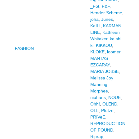
_Fot
,
F&F
,
Hender Scheme
,
joha
,
Junes
,
KaILI
,
KARMAN
LINE
,
Kathleen
Whitaker
,
ke shi
ki
,
KIKKOU
,
FASHION
KLOKE
,
loomer
,
MANTAS
EZCARAY
,
MARIA JOBSE
,
Melissa Joy
Manning
,
Morphee
,
niuhans
,
NOUE
,
Ohh!
,
OLEND
,
OLL
,
Pfutze
,
PRIVeE
,
REPRODUCTION
OF FOUND
,
Riprap
,