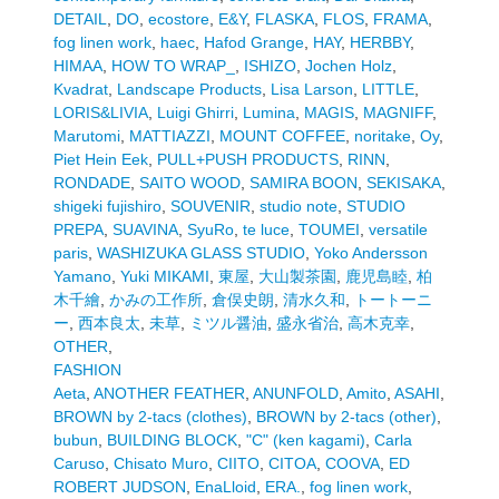
DETAIL
,
DO
,
ecostore
,
E&Y
,
FLASKA
,
FLOS
,
FRAMA
,
fog linen work
,
haec
,
Hafod Grange
,
HAY
,
HERBBY
,
HIMAA
,
HOW TO WRAP_
,
ISHIZO
,
Jochen Holz
,
Kvadrat
,
Landscape Products
,
Lisa Larson
,
LITTLE
,
LORIS&LIVIA
,
Luigi Ghirri
,
Lumina
,
MAGIS
,
MAGNIFF
,
Marutomi
,
MATTIAZZI
,
MOUNT COFFEE
,
noritake
,
Oy
,
Piet Hein Eek
,
PULL+PUSH PRODUCTS
,
RINN
,
RONDADE
,
SAITO WOOD
,
SAMIRA BOON
,
SEKISAKA
,
shigeki fujishiro
,
SOUVENIR
,
studio note
,
STUDIO
PREPA
,
SUAVINA
,
SyuRo
,
te luce
,
TOUMEI
,
versatile
paris
,
WASHIZUKA GLASS STUDIO
,
Yoko Andersson
Yamano
,
Yuki MIKAMI
,
東屋
,
大山製茶園
,
鹿児島睦
,
柏
木千繪
,
かみの工作所
,
倉俣史朗
,
清水久和
,
トートーニ
ー
,
西本良太
,
未草
,
ミツル醤油
,
盛永省治
,
高木克幸
,
OTHER
,
FASHION
Aeta
,
ANOTHER FEATHER
,
ANUNFOLD
,
Amito
,
ASAHI
,
BROWN by 2-tacs (clothes)
,
BROWN by 2-tacs (other)
,
bubun
,
BUILDING BLOCK
,
"C" (ken kagami)
,
Carla
Caruso
,
Chisato Muro
,
CIITO
,
CITOA
,
COOVA
,
ED
ROBERT JUDSON
,
EnaLloid
,
ERA.
,
fog linen work
,