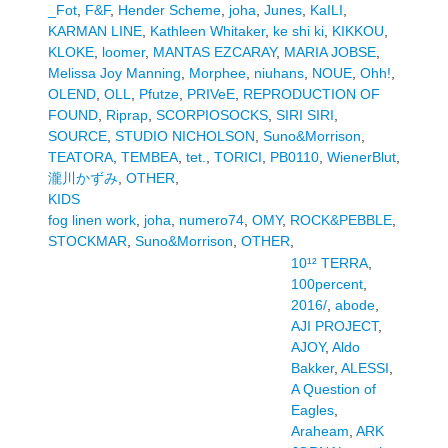
_Fot
,
F&F
,
Hender Scheme
,
joha
,
Junes
,
KaILI
,
KARMAN LINE
,
Kathleen Whitaker
,
ke shi ki
,
KIKKOU
,
KLOKE
,
loomer
,
MANTAS EZCARAY
,
MARIA JOBSE
,
Melissa Joy Manning
,
Morphee
,
niuhans
,
NOUE
,
Ohh!
,
OLEND
,
OLL
,
Pfutze
,
PRIVeE
,
REPRODUCTION OF
FOUND
,
Riprap
,
SCORPIOSOCKS
,
SIRI SIRI
,
SOURCE
,
STUDIO NICHOLSON
,
Suno&Morrison
,
TEATORA
,
TEMBEA
,
tet.
,
TORICI
,
PB0110
,
WienerBlut
,
瀧川かずみ
,
OTHER
,
KIDS
fog linen work
,
joha
,
numero74
,
OMY
,
ROCK&PEBBLE
,
STOCKMAR
,
Suno&Morrison
,
OTHER
,
10¹² TERRA
,
100percent
,
2016/
,
abode
,
AJI PROJECT
,
AJOY
,
Aldo
Bakker
,
ALESSI
,
A Question of
Eagles
,
Araheam
,
ARK