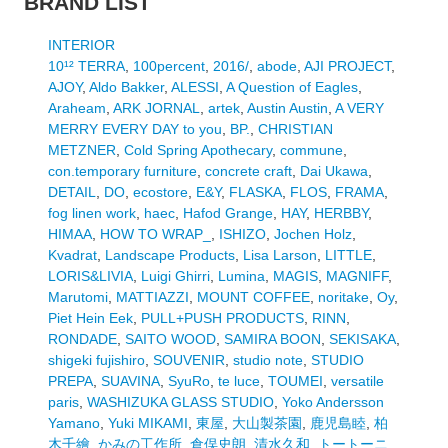
BRAND LIST
INTERIOR
10¹² TERRA
,
100percent
,
2016/
,
abode
,
AJI PROJECT
,
AJOY
,
Aldo Bakker
,
ALESSI
,
A Question of Eagles
,
Araheam
,
ARK JORNAL
,
artek
,
Austin Austin
,
A VERY
MERRY EVERY DAY to you
,
BP.
,
CHRISTIAN
METZNER
,
Cold Spring Apothecary
,
commune
,
con.temporary furniture
,
concrete craft
,
Dai Ukawa
,
DETAIL
,
DO
,
ecostore
,
E&Y
,
FLASKA
,
FLOS
,
FRAMA
,
fog linen work
,
haec
,
Hafod Grange
,
HAY
,
HERBBY
,
HIMAA
,
HOW TO WRAP_
,
ISHIZO
,
Jochen Holz
,
Kvadrat
,
Landscape Products
,
Lisa Larson
,
LITTLE
,
LORIS&LIVIA
,
Luigi Ghirri
,
Lumina
,
MAGIS
,
MAGNIFF
,
Marutomi
,
MATTIAZZI
,
MOUNT COFFEE
,
noritake
,
Oy
,
Piet Hein Eek
,
PULL+PUSH PRODUCTS
,
RINN
,
RONDADE
,
SAITO WOOD
,
SAMIRA BOON
,
SEKISAKA
,
shigeki fujishiro
,
SOUVENIR
,
studio note
,
STUDIO
PREPA
,
SUAVINA
,
SyuRo
,
te luce
,
TOUMEI
,
versatile
paris
,
WASHIZUKA GLASS STUDIO
,
Yoko Andersson
Yamano
,
Yuki MIKAMI
,
東屋
,
大山製茶園
,
鹿児島睦
,
柏
木千繪
,
かみの工作所
,
倉俣史朗
,
清水久和
,
トートーニ