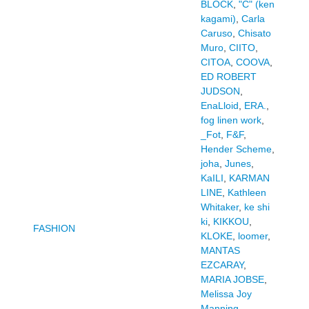
BLOCK
,
"C" (ken
kagami)
,
Carla
Caruso
,
Chisato
Muro
,
CIITO
,
CITOA
,
COOVA
,
ED ROBERT
JUDSON
,
EnaLloid
,
ERA.
,
fog linen work
,
_Fot
,
F&F
,
Hender Scheme
,
joha
,
Junes
,
KaILI
,
KARMAN
LINE
,
Kathleen
Whitaker
,
ke shi
ki
,
KIKKOU
,
FASHION
KLOKE
,
loomer
,
MANTAS
EZCARAY
,
MARIA JOBSE
,
Melissa Joy
Manning
,