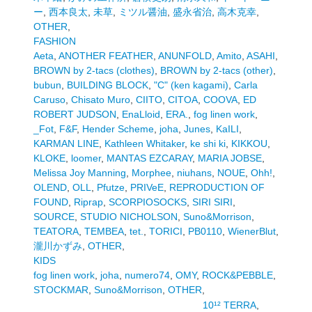
ー
,
西本良太
,
未草
,
ミツル醤油
,
盛永省治
,
高木克幸
,
OTHER
,
FASHION
Aeta
,
ANOTHER FEATHER
,
ANUNFOLD
,
Amito
,
ASAHI
,
BROWN by 2-tacs (clothes)
,
BROWN by 2-tacs (other)
,
bubun
,
BUILDING BLOCK
,
"C" (ken kagami)
,
Carla
Caruso
,
Chisato Muro
,
CIITO
,
CITOA
,
COOVA
,
ED
ROBERT JUDSON
,
EnaLloid
,
ERA.
,
fog linen work
,
_Fot
,
F&F
,
Hender Scheme
,
joha
,
Junes
,
KaILI
,
KARMAN LINE
,
Kathleen Whitaker
,
ke shi ki
,
KIKKOU
,
KLOKE
,
loomer
,
MANTAS EZCARAY
,
MARIA JOBSE
,
Melissa Joy Manning
,
Morphee
,
niuhans
,
NOUE
,
Ohh!
,
OLEND
,
OLL
,
Pfutze
,
PRIVeE
,
REPRODUCTION OF
FOUND
,
Riprap
,
SCORPIOSOCKS
,
SIRI SIRI
,
SOURCE
,
STUDIO NICHOLSON
,
Suno&Morrison
,
TEATORA
,
TEMBEA
,
tet.
,
TORICI
,
PB0110
,
WienerBlut
,
瀧川かずみ
,
OTHER
,
KIDS
fog linen work
,
joha
,
numero74
,
OMY
,
ROCK&PEBBLE
,
STOCKMAR
,
Suno&Morrison
,
OTHER
,
10¹² TERRA
,