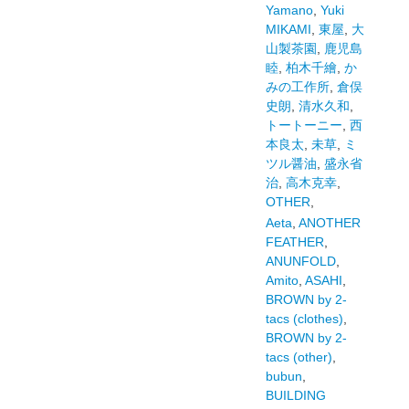
Yamano
,
Yuki
MIKAMI
,
東屋
,
大
山製茶園
,
鹿児島
睦
,
柏木千繪
,
か
みの工作所
,
倉俣
史朗
,
清水久和
,
トートーニー
,
西
本良太
,
未草
,
ミ
ツル醤油
,
盛永省
治
,
高木克幸
,
OTHER
,
Aeta
,
ANOTHER
FEATHER
,
ANUNFOLD
,
Amito
,
ASAHI
,
BROWN by 2-
tacs (clothes)
,
BROWN by 2-
tacs (other)
,
bubun
,
BUILDING