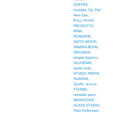
COFFEE
,
noritake
,
Oy
,
Piet
Hein Eek
,
PULL+PUSH
PRODUCTS
,
RINN
,
RONDADE
,
SAITO WOOD
,
SAMIRA BOON
,
SEKISAKA
,
shigeki fujishiro
,
SOUVENIR
,
studio note
,
STUDIO PREPA
,
SUAVINA
,
SyuRo
,
te luce
,
TOUMEI
,
versatile paris
,
WASHIZUKA
GLASS STUDIO
,
Yoko Andersson