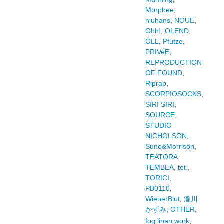
Morphee
,
niuhans
,
NOUE
,
Ohh!
,
OLEND
,
OLL
,
Pfutze
,
PRIVeE
,
REPRODUCTION
OF FOUND
,
Riprap
,
SCORPIOSOCKS
,
SIRI SIRI
,
SOURCE
,
STUDIO
NICHOLSON
,
Suno&Morrison
,
TEATORA
,
TEMBEA
,
tet.
,
TORICI
,
PB0110
,
WienerBlut
,
瀧川
かずみ
,
OTHER
,
fog linen work
,