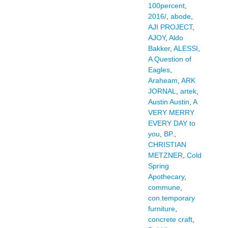
100percent
,
2016/
,
abode
,
AJI PROJECT
,
AJOY
,
Aldo
Bakker
,
ALESSI
,
A Question of
Eagles
,
Araheam
,
ARK
JORNAL
,
artek
,
Austin Austin
,
A
VERY MERRY
EVERY DAY to
you
,
BP.
,
CHRISTIAN
METZNER
,
Cold
Spring
Apothecary
,
commune
,
con.temporary
furniture
,
concrete craft
,