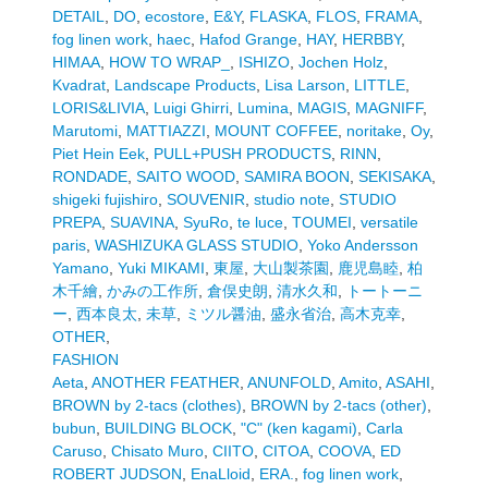
DETAIL
,
DO
,
ecostore
,
E&Y
,
FLASKA
,
FLOS
,
FRAMA
,
fog linen work
,
haec
,
Hafod Grange
,
HAY
,
HERBBY
,
HIMAA
,
HOW TO WRAP_
,
ISHIZO
,
Jochen Holz
,
Kvadrat
,
Landscape Products
,
Lisa Larson
,
LITTLE
,
LORIS&LIVIA
,
Luigi Ghirri
,
Lumina
,
MAGIS
,
MAGNIFF
,
Marutomi
,
MATTIAZZI
,
MOUNT COFFEE
,
noritake
,
Oy
,
Piet Hein Eek
,
PULL+PUSH PRODUCTS
,
RINN
,
RONDADE
,
SAITO WOOD
,
SAMIRA BOON
,
SEKISAKA
,
shigeki fujishiro
,
SOUVENIR
,
studio note
,
STUDIO
PREPA
,
SUAVINA
,
SyuRo
,
te luce
,
TOUMEI
,
versatile
paris
,
WASHIZUKA GLASS STUDIO
,
Yoko Andersson
Yamano
,
Yuki MIKAMI
,
東屋
,
大山製茶園
,
鹿児島睦
,
柏
木千繪
,
かみの工作所
,
倉俣史朗
,
清水久和
,
トートーニ
ー
,
西本良太
,
未草
,
ミツル醤油
,
盛永省治
,
高木克幸
,
OTHER
,
FASHION
Aeta
,
ANOTHER FEATHER
,
ANUNFOLD
,
Amito
,
ASAHI
,
BROWN by 2-tacs (clothes)
,
BROWN by 2-tacs (other)
,
bubun
,
BUILDING BLOCK
,
"C" (ken kagami)
,
Carla
Caruso
,
Chisato Muro
,
CIITO
,
CITOA
,
COOVA
,
ED
ROBERT JUDSON
,
EnaLloid
,
ERA.
,
fog linen work
,