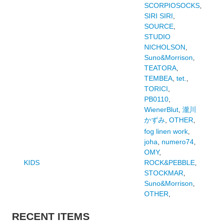
SCORPIOSOCKS
,
SIRI SIRI
,
SOURCE
,
STUDIO
NICHOLSON
,
Suno&Morrison
,
TEATORA
,
TEMBEA
,
tet.
,
TORICI
,
PB0110
,
WienerBlut
,
瀧川
かずみ
,
OTHER
,
fog linen work
,
joha
,
numero74
,
OMY
,
KIDS
ROCK&PEBBLE
,
STOCKMAR
,
Suno&Morrison
,
OTHER
,
RECENT ITEMS