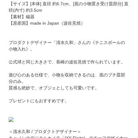
【サイズ】[本体] 直径 約6.7cm、[底の小物置き受け皿部分] 直
径(内寸) 約3.5cm
【素材】磁器
【原産国】made in Japan（波佐見焼）
プロダクトデザイナー「清水久和」さんの《テニスボールの
小物入れ》。
公式球と同じ大きさで、長崎の波佐見焼で作られています。
遊び心のある仕様で、小物を収納できるのは、底のプチ皿部
分のみ。
質感も絶妙で、オブジェとしても可愛いです。
プレゼントにもおすすめです。
＜清水久和 / プロダクトデザイナー＞
キャノンのデジタルカメラ「IXY Digital」のチーフデザイナー