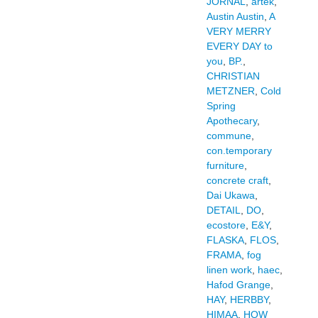
JORNAL
,
artek
,
Austin Austin
,
A
VERY MERRY
EVERY DAY to
you
,
BP.
,
CHRISTIAN
METZNER
,
Cold
Spring
Apothecary
,
commune
,
con.temporary
furniture
,
concrete craft
,
Dai Ukawa
,
DETAIL
,
DO
,
ecostore
,
E&Y
,
FLASKA
,
FLOS
,
FRAMA
,
fog
linen work
,
haec
,
Hafod Grange
,
HAY
,
HERBBY
,
HIMAA
,
HOW