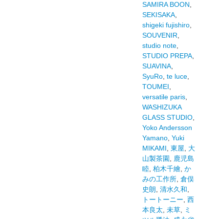
SAMIRA BOON
,
SEKISAKA
,
shigeki fujishiro
,
SOUVENIR
,
studio note
,
STUDIO PREPA
,
SUAVINA
,
SyuRo
,
te luce
,
TOUMEI
,
versatile paris
,
WASHIZUKA
GLASS STUDIO
,
Yoko Andersson
Yamano
,
Yuki
MIKAMI
,
東屋
,
大
山製茶園
,
鹿児島
睦
,
柏木千繪
,
か
みの工作所
,
倉俣
史朗
,
清水久和
,
トートーニー
,
西
本良太
,
未草
,
ミ