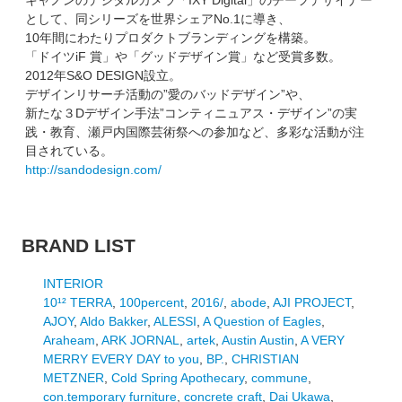
として、同シリーズを世界シェアNo.1に導き、
10年間にわたりプロダクトブランディングを構築。
「ドイツiF 賞」や「グッドデザイン賞」など受賞多数。
2012年S&O DESIGN設立。
デザインリサーチ活動の”愛のバッドデザイン”や、
新たな３Dデザイン手法”コンティニュアス・デザイン”の実
践・教育、瀬戸内国際芸術祭への参加など、多彩な活動が注
目されている。
http://sandodesign.com/
BRAND LIST
INTERIOR
10¹² TERRA
,
100percent
,
2016/
,
abode
,
AJI PROJECT
,
AJOY
,
Aldo Bakker
,
ALESSI
,
A Question of Eagles
,
Araheam
,
ARK JORNAL
,
artek
,
Austin Austin
,
A VERY
MERRY EVERY DAY to you
,
BP.
,
CHRISTIAN
METZNER
,
Cold Spring Apothecary
,
commune
,
con.temporary furniture
,
concrete craft
,
Dai Ukawa
,