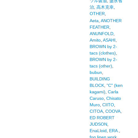
ツル醤油
,
盛永省
治
,
高木克幸
,
OTHER
,
Aeta
,
ANOTHER
FEATHER
,
ANUNFOLD
,
Amito
,
ASAHI
,
BROWN by 2-
tacs (clothes)
,
BROWN by 2-
tacs (other)
,
bubun
,
BUILDING
BLOCK
,
"C" (ken
kagami)
,
Carla
Caruso
,
Chisato
Muro
,
CIITO
,
CITOA
,
COOVA
,
ED ROBERT
JUDSON
,
EnaLloid
,
ERA.
,
fog linen work
,