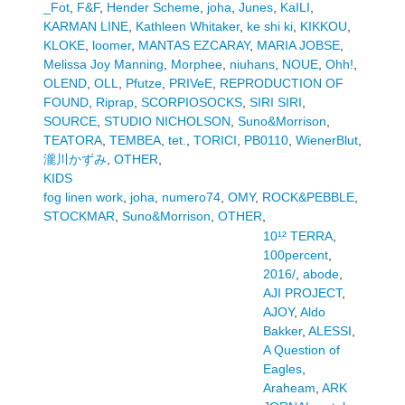
_Fot
,
F&F
,
Hender Scheme
,
joha
,
Junes
,
KaILI
,
KARMAN LINE
,
Kathleen Whitaker
,
ke shi ki
,
KIKKOU
,
KLOKE
,
loomer
,
MANTAS EZCARAY
,
MARIA JOBSE
,
Melissa Joy Manning
,
Morphee
,
niuhans
,
NOUE
,
Ohh!
,
OLEND
,
OLL
,
Pfutze
,
PRIVeE
,
REPRODUCTION OF
FOUND
,
Riprap
,
SCORPIOSOCKS
,
SIRI SIRI
,
SOURCE
,
STUDIO NICHOLSON
,
Suno&Morrison
,
TEATORA
,
TEMBEA
,
tet.
,
TORICI
,
PB0110
,
WienerBlut
,
瀧川かずみ
,
OTHER
,
KIDS
fog linen work
,
joha
,
numero74
,
OMY
,
ROCK&PEBBLE
,
STOCKMAR
,
Suno&Morrison
,
OTHER
,
10¹² TERRA
,
100percent
,
2016/
,
abode
,
AJI PROJECT
,
AJOY
,
Aldo
Bakker
,
ALESSI
,
A Question of
Eagles
,
Araheam
,
ARK