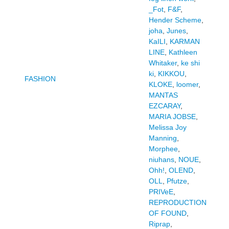
_Fot
,
F&F
,
Hender Scheme
,
joha
,
Junes
,
KaILI
,
KARMAN
LINE
,
Kathleen
Whitaker
,
ke shi
ki
,
KIKKOU
,
FASHION
KLOKE
,
loomer
,
MANTAS
EZCARAY
,
MARIA JOBSE
,
Melissa Joy
Manning
,
Morphee
,
niuhans
,
NOUE
,
Ohh!
,
OLEND
,
OLL
,
Pfutze
,
PRIVeE
,
REPRODUCTION
OF FOUND
,
Riprap
,