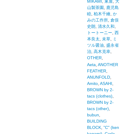
MIKAMI
,
東屋
,
大
山製茶園
,
鹿児島
睦
,
柏木千繪
,
か
みの工作所
,
倉俣
史朗
,
清水久和
,
トートーニー
,
西
本良太
,
未草
,
ミ
ツル醤油
,
盛永省
治
,
高木克幸
,
OTHER
,
Aeta
,
ANOTHER
FEATHER
,
ANUNFOLD
,
Amito
,
ASAHI
,
BROWN by 2-
tacs (clothes)
,
BROWN by 2-
tacs (other)
,
bubun
,
BUILDING
BLOCK
,
"C" (ken
kagami)
,
Carla