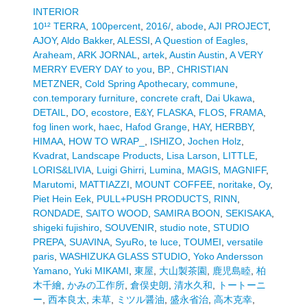
INTERIOR
10¹² TERRA
,
100percent
,
2016/
,
abode
,
AJI PROJECT
,
AJOY
,
Aldo Bakker
,
ALESSI
,
A Question of Eagles
,
Araheam
,
ARK JORNAL
,
artek
,
Austin Austin
,
A VERY
MERRY EVERY DAY to you
,
BP.
,
CHRISTIAN
METZNER
,
Cold Spring Apothecary
,
commune
,
con.temporary furniture
,
concrete craft
,
Dai Ukawa
,
DETAIL
,
DO
,
ecostore
,
E&Y
,
FLASKA
,
FLOS
,
FRAMA
,
fog linen work
,
haec
,
Hafod Grange
,
HAY
,
HERBBY
,
HIMAA
,
HOW TO WRAP_
,
ISHIZO
,
Jochen Holz
,
Kvadrat
,
Landscape Products
,
Lisa Larson
,
LITTLE
,
LORIS&LIVIA
,
Luigi Ghirri
,
Lumina
,
MAGIS
,
MAGNIFF
,
Marutomi
,
MATTIAZZI
,
MOUNT COFFEE
,
noritake
,
Oy
,
Piet Hein Eek
,
PULL+PUSH PRODUCTS
,
RINN
,
RONDADE
,
SAITO WOOD
,
SAMIRA BOON
,
SEKISAKA
,
shigeki fujishiro
,
SOUVENIR
,
studio note
,
STUDIO
PREPA
,
SUAVINA
,
SyuRo
,
te luce
,
TOUMEI
,
versatile
paris
,
WASHIZUKA GLASS STUDIO
,
Yoko Andersson
Yamano
,
Yuki MIKAMI
,
東屋
,
大山製茶園
,
鹿児島睦
,
柏
木千繪
,
かみの工作所
,
倉俣史朗
,
清水久和
,
トートーニ
ー
,
西本良太
,
未草
,
ミツル醤油
,
盛永省治
,
高木克幸
,