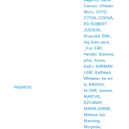
Caruso
,
Chisato
Muro
,
CIITO
,
CITOA
,
COOVA
,
ED ROBERT
JUDSON
,
EnaLloid
,
ERA.
,
fog linen work
,
_Fot
,
F&F
,
Hender Scheme
,
joha
,
Junes
,
KaILI
,
KARMAN
LINE
,
Kathleen
Whitaker
,
ke shi
ki
,
KIKKOU
,
FASHION
KLOKE
,
loomer
,
MANTAS
EZCARAY
,
MARIA JOBSE
,
Melissa Joy
Manning
,
Morphee
,