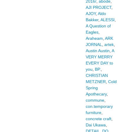
2016/
,
abode
,
AJI PROJECT
,
AJOY
,
Aldo
Bakker
,
ALESSI
,
A Question of
Eagles
,
Araheam
,
ARK
JORNAL
,
artek
,
Austin Austin
,
A
VERY MERRY
EVERY DAY to
you
,
BP.
,
CHRISTIAN
METZNER
,
Cold
Spring
Apothecary
,
commune
,
con.temporary
furniture
,
concrete craft
,
Dai Ukawa
,
DETAIL
,
DO
,