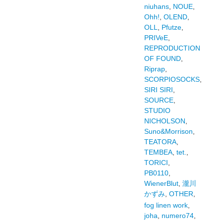
niuhans
,
NOUE
,
Ohh!
,
OLEND
,
OLL
,
Pfutze
,
PRIVeE
,
REPRODUCTION
OF FOUND
,
Riprap
,
SCORPIOSOCKS
,
SIRI SIRI
,
SOURCE
,
STUDIO
NICHOLSON
,
Suno&Morrison
,
TEATORA
,
TEMBEA
,
tet.
,
TORICI
,
PB0110
,
WienerBlut
,
瀧川
かずみ
,
OTHER
,
fog linen work
,
joha
,
numero74
,