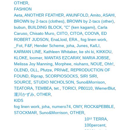
OTHER
,
FASHION
Aeta
,
ANOTHER FEATHER
,
ANUNFOLD
,
Amito
,
ASAHI
,
BROWN by 2-tacs (clothes)
,
BROWN by 2-tacs (other)
,
bubun
,
BUILDING BLOCK
,
"C" (ken kagami)
,
Carla
Caruso
,
Chisato Muro
,
CIITO
,
CITOA
,
COOVA
,
ED
ROBERT JUDSON
,
EnaLloid
,
ERA.
,
fog linen work
,
_Fot
,
F&F
,
Hender Scheme
,
joha
,
Junes
,
KaILI
,
KARMAN LINE
,
Kathleen Whitaker
,
ke shi ki
,
KIKKOU
,
KLOKE
,
loomer
,
MANTAS EZCARAY
,
MARIA JOBSE
,
Melissa Joy Manning
,
Morphee
,
niuhans
,
NOUE
,
Ohh!
,
OLEND
,
OLL
,
Pfutze
,
PRIVeE
,
REPRODUCTION OF
FOUND
,
Riprap
,
SCORPIOSOCKS
,
SIRI SIRI
,
SOURCE
,
STUDIO NICHOLSON
,
Suno&Morrison
,
TEATORA
,
TEMBEA
,
tet.
,
TORICI
,
PB0110
,
WienerBlut
,
瀧川かずみ
,
OTHER
,
KIDS
fog linen work
,
joha
,
numero74
,
OMY
,
ROCK&PEBBLE
,
STOCKMAR
,
Suno&Morrison
,
OTHER
,
10¹² TERRA
,
100percent
,