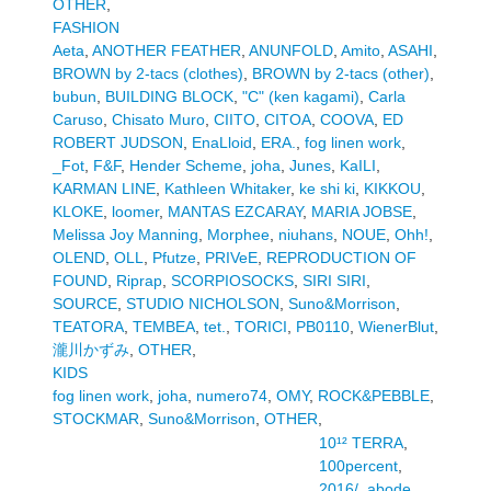
OTHER
,
FASHION
Aeta
,
ANOTHER FEATHER
,
ANUNFOLD
,
Amito
,
ASAHI
,
BROWN by 2-tacs (clothes)
,
BROWN by 2-tacs (other)
,
bubun
,
BUILDING BLOCK
,
"C" (ken kagami)
,
Carla
Caruso
,
Chisato Muro
,
CIITO
,
CITOA
,
COOVA
,
ED
ROBERT JUDSON
,
EnaLloid
,
ERA.
,
fog linen work
,
_Fot
,
F&F
,
Hender Scheme
,
joha
,
Junes
,
KaILI
,
KARMAN LINE
,
Kathleen Whitaker
,
ke shi ki
,
KIKKOU
,
KLOKE
,
loomer
,
MANTAS EZCARAY
,
MARIA JOBSE
,
Melissa Joy Manning
,
Morphee
,
niuhans
,
NOUE
,
Ohh!
,
OLEND
,
OLL
,
Pfutze
,
PRIVeE
,
REPRODUCTION OF
FOUND
,
Riprap
,
SCORPIOSOCKS
,
SIRI SIRI
,
SOURCE
,
STUDIO NICHOLSON
,
Suno&Morrison
,
TEATORA
,
TEMBEA
,
tet.
,
TORICI
,
PB0110
,
WienerBlut
,
瀧川かずみ
,
OTHER
,
KIDS
fog linen work
,
joha
,
numero74
,
OMY
,
ROCK&PEBBLE
,
STOCKMAR
,
Suno&Morrison
,
OTHER
,
10¹² TERRA
,
100percent
,
2016/
,
abode
,