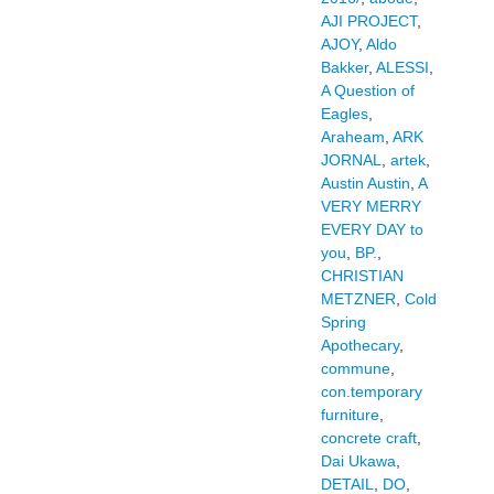
AJI PROJECT
,
AJOY
,
Aldo
Bakker
,
ALESSI
,
A Question of
Eagles
,
Araheam
,
ARK
JORNAL
,
artek
,
Austin Austin
,
A
VERY MERRY
EVERY DAY to
you
,
BP.
,
CHRISTIAN
METZNER
,
Cold
Spring
Apothecary
,
commune
,
con.temporary
furniture
,
concrete craft
,
Dai Ukawa
,
DETAIL
,
DO
,