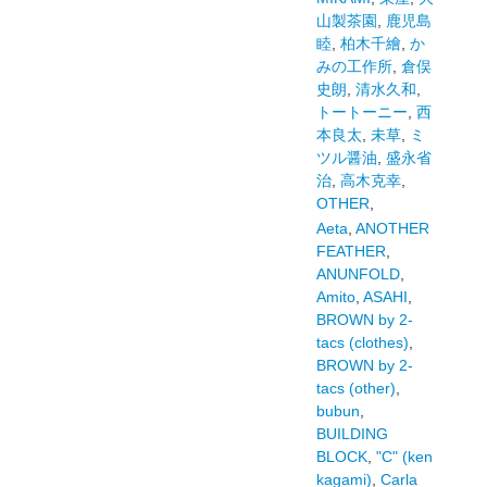
山製茶園
,
鹿児島
睦
,
柏木千繪
,
か
みの工作所
,
倉俣
史朗
,
清水久和
,
トートーニー
,
西
本良太
,
未草
,
ミ
ツル醤油
,
盛永省
治
,
高木克幸
,
OTHER
,
Aeta
,
ANOTHER
FEATHER
,
ANUNFOLD
,
Amito
,
ASAHI
,
BROWN by 2-
tacs (clothes)
,
BROWN by 2-
tacs (other)
,
bubun
,
BUILDING
BLOCK
,
"C" (ken
kagami)
,
Carla