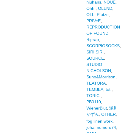
niuhans
,
NOUE
,
Ohh!
,
OLEND
,
OLL
,
Pfutze
,
PRIVeE
,
REPRODUCTION
OF FOUND
,
Riprap
,
SCORPIOSOCKS
,
SIRI SIRI
,
SOURCE
,
STUDIO
NICHOLSON
,
Suno&Morrison
,
TEATORA
,
TEMBEA
,
tet.
,
TORICI
,
PB0110
,
WienerBlut
,
瀧川
かずみ
,
OTHER
,
fog linen work
,
joha
,
numero74
,