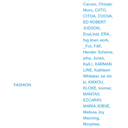
Caruso
,
Chisato
Muro
,
CIITO
,
CITOA
,
COOVA
,
ED ROBERT
JUDSON
,
EnaLloid
,
ERA.
,
fog linen work
,
_Fot
,
F&F
,
Hender Scheme
,
joha
,
Junes
,
KaILI
,
KARMAN
LINE
,
Kathleen
Whitaker
,
ke shi
ki
,
KIKKOU
,
FASHION
KLOKE
,
loomer
,
MANTAS
EZCARAY
,
MARIA JOBSE
,
Melissa Joy
Manning
,
Morphee
,