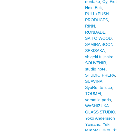
noritake
,
Oy
,
Piet
Hein Eek
,
PULL+PUSH
PRODUCTS
,
RINN
,
RONDADE
,
SAITO WOOD
,
SAMIRA BOON
,
SEKISAKA
,
shigeki fujishiro
,
SOUVENIR
,
studio note
,
STUDIO PREPA
,
SUAVINA
,
SyuRo
,
te luce
,
TOUMEI
,
versatile paris
,
WASHIZUKA
GLASS STUDIO
,
Yoko Andersson
Yamano
,
Yuki
MIKAMI
,
東屋
,
大