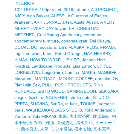
INTERIOR
10¹² TERRA
,
100percent
,
2016/
,
abode
,
AJI PROJECT
,
AJOY
,
Aldo Bakker
,
ALESSI
,
A Question of Eagles
,
Araheam
,
ARK JORNAL
,
artek
,
Austin Austin
,
A VERY
MERRY EVERY DAY to you
,
BP.
,
CHRISTIAN
METZNER
,
Cold Spring Apothecary
,
commune
,
con.temporary furniture
,
concrete craft
,
Dai Ukawa
,
DETAIL
,
DO
,
ecostore
,
E&Y
,
FLASKA
,
FLOS
,
FRAMA
,
fog linen work
,
haec
,
Hafod Grange
,
HAY
,
HERBBY
,
HIMAA
,
HOW TO WRAP_
,
ISHIZO
,
Jochen Holz
,
Kvadrat
,
Landscape Products
,
Lisa Larson
,
LITTLE
,
LORIS&LIVIA
,
Luigi Ghirri
,
Lumina
,
MAGIS
,
MAGNIFF
,
Marutomi
,
MATTIAZZI
,
MOUNT COFFEE
,
noritake
,
Oy
,
Piet Hein Eek
,
PULL+PUSH PRODUCTS
,
RINN
,
RONDADE
,
SAITO WOOD
,
SAMIRA BOON
,
SEKISAKA
,
shigeki fujishiro
,
SOUVENIR
,
studio note
,
STUDIO
PREPA
,
SUAVINA
,
SyuRo
,
te luce
,
TOUMEI
,
versatile
paris
,
WASHIZUKA GLASS STUDIO
,
Yoko Andersson
Yamano
,
Yuki MIKAMI
,
東屋
,
大山製茶園
,
鹿児島睦
,
柏
木千繪
,
かみの工作所
,
倉俣史朗
,
清水久和
,
トートーニ
ー
,
西本良太
,
未草
,
ミツル醤油
,
盛永省治
,
高木克幸
,