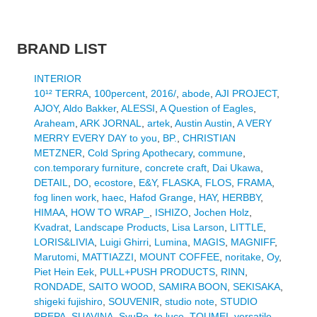
BRAND LIST
INTERIOR
10¹² TERRA
,
100percent
,
2016/
,
abode
,
AJI PROJECT
,
AJOY
,
Aldo Bakker
,
ALESSI
,
A Question of Eagles
,
Araheam
,
ARK JORNAL
,
artek
,
Austin Austin
,
A VERY
MERRY EVERY DAY to you
,
BP.
,
CHRISTIAN
METZNER
,
Cold Spring Apothecary
,
commune
,
con.temporary furniture
,
concrete craft
,
Dai Ukawa
,
DETAIL
,
DO
,
ecostore
,
E&Y
,
FLASKA
,
FLOS
,
FRAMA
,
fog linen work
,
haec
,
Hafod Grange
,
HAY
,
HERBBY
,
HIMAA
,
HOW TO WRAP_
,
ISHIZO
,
Jochen Holz
,
Kvadrat
,
Landscape Products
,
Lisa Larson
,
LITTLE
,
LORIS&LIVIA
,
Luigi Ghirri
,
Lumina
,
MAGIS
,
MAGNIFF
,
Marutomi
,
MATTIAZZI
,
MOUNT COFFEE
,
noritake
,
Oy
,
Piet Hein Eek
,
PULL+PUSH PRODUCTS
,
RINN
,
RONDADE
,
SAITO WOOD
,
SAMIRA BOON
,
SEKISAKA
,
shigeki fujishiro
,
SOUVENIR
,
studio note
,
STUDIO
PREPA
,
SUAVINA
,
SyuRo
,
te luce
,
TOUMEI
,
versatile