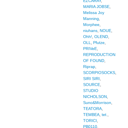
EZCARAY
,
MARIA JOBSE
,
Melissa Joy
Manning
,
Morphee
,
niuhans
,
NOUE
,
Ohh!
,
OLEND
,
OLL
,
Pfutze
,
PRIVeE
,
REPRODUCTION
OF FOUND
,
Riprap
,
SCORPIOSOCKS
,
SIRI SIRI
,
SOURCE
,
STUDIO
NICHOLSON
,
Suno&Morrison
,
TEATORA
,
TEMBEA
,
tet.
,
TORICI
,
PB0110
,