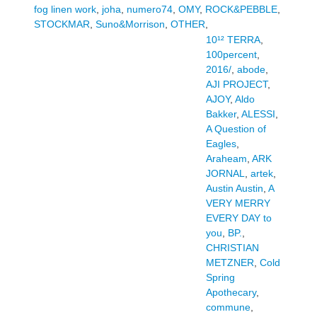
fog linen work
,
joha
,
numero74
,
OMY
,
ROCK&PEBBLE
,
STOCKMAR
,
Suno&Morrison
,
OTHER
,
10¹² TERRA
,
100percent
,
2016/
,
abode
,
AJI PROJECT
,
AJOY
,
Aldo
Bakker
,
ALESSI
,
A Question of
Eagles
,
Araheam
,
ARK
JORNAL
,
artek
,
Austin Austin
,
A
VERY MERRY
EVERY DAY to
you
,
BP.
,
CHRISTIAN
METZNER
,
Cold
Spring
Apothecary
,
commune
,