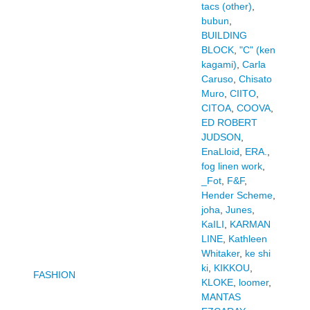
tacs (other)
,
bubun
,
BUILDING
BLOCK
,
"C" (ken
kagami)
,
Carla
Caruso
,
Chisato
Muro
,
CIITO
,
CITOA
,
COOVA
,
ED ROBERT
JUDSON
,
EnaLloid
,
ERA.
,
fog linen work
,
_Fot
,
F&F
,
Hender Scheme
,
joha
,
Junes
,
KaILI
,
KARMAN
LINE
,
Kathleen
Whitaker
,
ke shi
ki
,
KIKKOU
,
FASHION
KLOKE
,
loomer
,
MANTAS