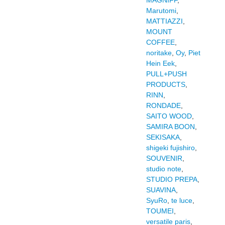
MAGNIFF
,
Marutomi
,
MATTIAZZI
,
MOUNT
COFFEE
,
noritake
,
Oy
,
Piet
Hein Eek
,
PULL+PUSH
PRODUCTS
,
RINN
,
RONDADE
,
SAITO WOOD
,
SAMIRA BOON
,
SEKISAKA
,
shigeki fujishiro
,
SOUVENIR
,
studio note
,
STUDIO PREPA
,
SUAVINA
,
SyuRo
,
te luce
,
TOUMEI
,
versatile paris
,