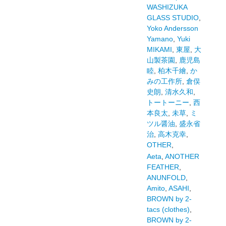
WASHIZUKA
GLASS STUDIO
,
Yoko Andersson
Yamano
,
Yuki
MIKAMI
,
東屋
,
大
山製茶園
,
鹿児島
睦
,
柏木千繪
,
か
みの工作所
,
倉俣
史朗
,
清水久和
,
トートーニー
,
西
本良太
,
未草
,
ミ
ツル醤油
,
盛永省
治
,
高木克幸
,
OTHER
,
Aeta
,
ANOTHER
FEATHER
,
ANUNFOLD
,
Amito
,
ASAHI
,
BROWN by 2-
tacs (clothes)
,
BROWN by 2-