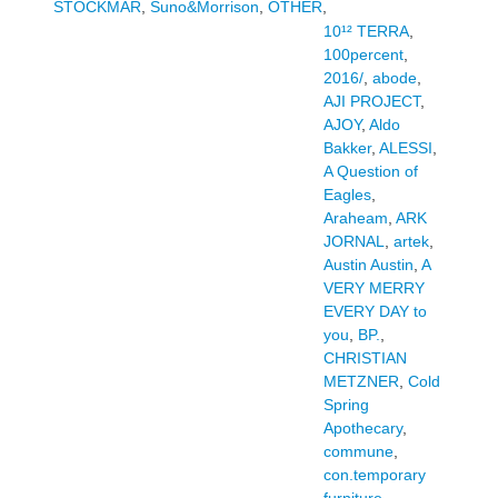
STOCKMAR
,
Suno&Morrison
,
OTHER
,
10¹² TERRA
,
100percent
,
2016/
,
abode
,
AJI PROJECT
,
AJOY
,
Aldo
Bakker
,
ALESSI
,
A Question of
Eagles
,
Araheam
,
ARK
JORNAL
,
artek
,
Austin Austin
,
A
VERY MERRY
EVERY DAY to
you
,
BP.
,
CHRISTIAN
METZNER
,
Cold
Spring
Apothecary
,
commune
,
con.temporary
furniture
,