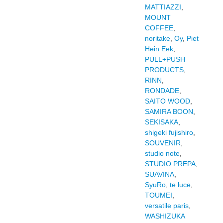
MATTIAZZI
,
MOUNT
COFFEE
,
noritake
,
Oy
,
Piet
Hein Eek
,
PULL+PUSH
PRODUCTS
,
RINN
,
RONDADE
,
SAITO WOOD
,
SAMIRA BOON
,
SEKISAKA
,
shigeki fujishiro
,
SOUVENIR
,
studio note
,
STUDIO PREPA
,
SUAVINA
,
SyuRo
,
te luce
,
TOUMEI
,
versatile paris
,
WASHIZUKA