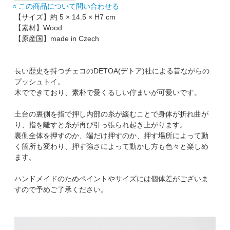
○ この商品について問い合わせる
【サイズ】約 5 × 14.5 × H7 cm
【素材】Wood
【原産国】made in Czech
長い歴史を持つチェコのDETOA(デトア)社による昔ながらの
プッシュトイ。
木でできており、素朴で愛くるしい佇まいが可愛いです。
土台の裏側を指で押し内部の糸が緩むことで身体が折れ曲が
り、指を離すと糸が再び引っ張られ起き上がります。
裏側全体を押すのか、端だけ押すのか、押す場所によって動
く箇所も変わり、押す強さによって動かし方も色々と楽しめ
ます。
ハンドメイドのためペイントやサイズには個体差がございま
すので予めご了承ください。