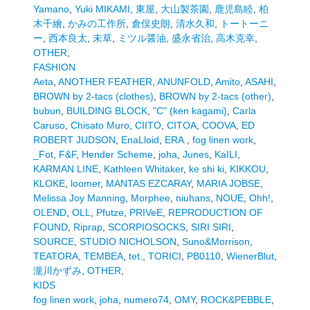
Yamano
,
Yuki MIKAMI
,
東屋
,
大山製茶園
,
鹿児島睦
,
柏
木千繪
,
かみの工作所
,
倉俣史朗
,
清水久和
,
トートーニ
ー
,
西本良太
,
未草
,
ミツル醤油
,
盛永省治
,
高木克幸
,
OTHER
,
FASHION
Aeta
,
ANOTHER FEATHER
,
ANUNFOLD
,
Amito
,
ASAHI
,
BROWN by 2-tacs (clothes)
,
BROWN by 2-tacs (other)
,
bubun
,
BUILDING BLOCK
,
"C" (ken kagami)
,
Carla
Caruso
,
Chisato Muro
,
CIITO
,
CITOA
,
COOVA
,
ED
ROBERT JUDSON
,
EnaLloid
,
ERA.
,
fog linen work
,
_Fot
,
F&F
,
Hender Scheme
,
joha
,
Junes
,
KaILI
,
KARMAN LINE
,
Kathleen Whitaker
,
ke shi ki
,
KIKKOU
,
KLOKE
,
loomer
,
MANTAS EZCARAY
,
MARIA JOBSE
,
Melissa Joy Manning
,
Morphee
,
niuhans
,
NOUE
,
Ohh!
,
OLEND
,
OLL
,
Pfutze
,
PRIVeE
,
REPRODUCTION OF
FOUND
,
Riprap
,
SCORPIOSOCKS
,
SIRI SIRI
,
SOURCE
,
STUDIO NICHOLSON
,
Suno&Morrison
,
TEATORA
,
TEMBEA
,
tet.
,
TORICI
,
PB0110
,
WienerBlut
,
瀧川かずみ
,
OTHER
,
KIDS
fog linen work
,
joha
,
numero74
,
OMY
,
ROCK&PEBBLE
,