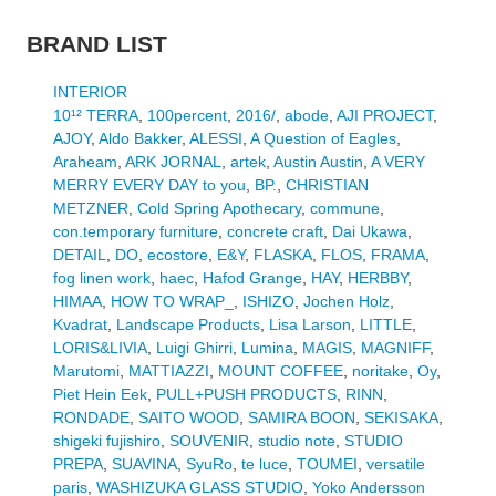
BRAND LIST
INTERIOR
10¹² TERRA
,
100percent
,
2016/
,
abode
,
AJI PROJECT
,
AJOY
,
Aldo Bakker
,
ALESSI
,
A Question of Eagles
,
Araheam
,
ARK JORNAL
,
artek
,
Austin Austin
,
A VERY
MERRY EVERY DAY to you
,
BP.
,
CHRISTIAN
METZNER
,
Cold Spring Apothecary
,
commune
,
con.temporary furniture
,
concrete craft
,
Dai Ukawa
,
DETAIL
,
DO
,
ecostore
,
E&Y
,
FLASKA
,
FLOS
,
FRAMA
,
fog linen work
,
haec
,
Hafod Grange
,
HAY
,
HERBBY
,
HIMAA
,
HOW TO WRAP_
,
ISHIZO
,
Jochen Holz
,
Kvadrat
,
Landscape Products
,
Lisa Larson
,
LITTLE
,
LORIS&LIVIA
,
Luigi Ghirri
,
Lumina
,
MAGIS
,
MAGNIFF
,
Marutomi
,
MATTIAZZI
,
MOUNT COFFEE
,
noritake
,
Oy
,
Piet Hein Eek
,
PULL+PUSH PRODUCTS
,
RINN
,
RONDADE
,
SAITO WOOD
,
SAMIRA BOON
,
SEKISAKA
,
shigeki fujishiro
,
SOUVENIR
,
studio note
,
STUDIO
PREPA
,
SUAVINA
,
SyuRo
,
te luce
,
TOUMEI
,
versatile
paris
,
WASHIZUKA GLASS STUDIO
,
Yoko Andersson