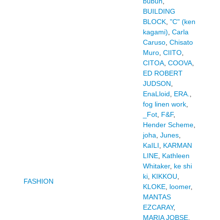
bubun
,
BUILDING
BLOCK
,
"C" (ken
kagami)
,
Carla
Caruso
,
Chisato
Muro
,
CIITO
,
CITOA
,
COOVA
,
ED ROBERT
JUDSON
,
EnaLloid
,
ERA.
,
fog linen work
,
_Fot
,
F&F
,
Hender Scheme
,
joha
,
Junes
,
KaILI
,
KARMAN
LINE
,
Kathleen
Whitaker
,
ke shi
ki
,
KIKKOU
,
FASHION
KLOKE
,
loomer
,
MANTAS
EZCARAY
,
MARIA JOBSE
,