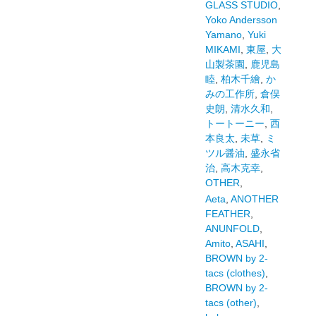
GLASS STUDIO
,
Yoko Andersson
Yamano
,
Yuki
MIKAMI
,
東屋
,
大
山製茶園
,
鹿児島
睦
,
柏木千繪
,
か
みの工作所
,
倉俣
史朗
,
清水久和
,
トートーニー
,
西
本良太
,
未草
,
ミ
ツル醤油
,
盛永省
治
,
高木克幸
,
OTHER
,
Aeta
,
ANOTHER
FEATHER
,
ANUNFOLD
,
Amito
,
ASAHI
,
BROWN by 2-
tacs (clothes)
,
BROWN by 2-
tacs (other)
,