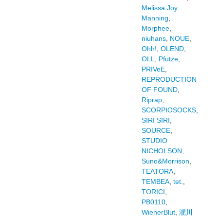
Melissa Joy
Manning
,
Morphee
,
niuhans
,
NOUE
,
Ohh!
,
OLEND
,
OLL
,
Pfutze
,
PRIVeE
,
REPRODUCTION
OF FOUND
,
Riprap
,
SCORPIOSOCKS
,
SIRI SIRI
,
SOURCE
,
STUDIO
NICHOLSON
,
Suno&Morrison
,
TEATORA
,
TEMBEA
,
tet.
,
TORICI
,
PB0110
,
WienerBlut
,
瀧川