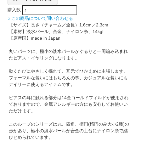
購入数
○ この商品について問い合わせる
【サイズ】長さ（チャーム／全長）1.6cm／2.3cm
【素材】淡水パール、合金、ナイロン糸、14kgf
【原産国】made in Japan
丸いパーツに、極小の淡水パールがぐるりと一周編み込まれ
たピアス・イヤリングになります。
動くたびにやさしく揺れて、耳元でひかえめに主張します。
フォーマルな装いにはもちろんの事、カジュアルな装いにも
デイリーに使えるアイテムです。
ピアスの耳に触れる部分は14金ゴールドフィルドが使用され
ておりますので、金属アレルギーの方にも安心してお使いい
ただけます。
このループのシリーズは丸、四角、楕円(楕円のみ大小2種)の
形があり、極小の淡水パールが合金の土台にナイロン糸で結
びとめられています。