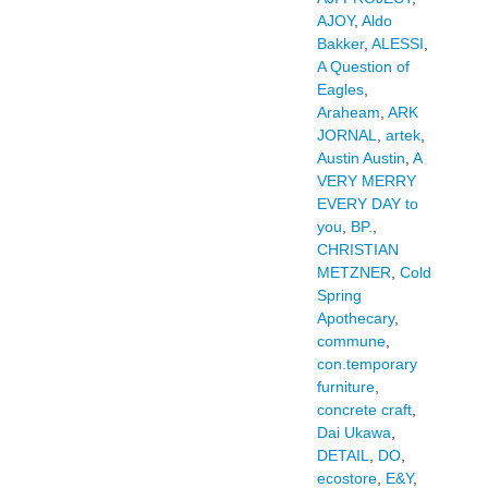
AJOY
,
Aldo
Bakker
,
ALESSI
,
A Question of
Eagles
,
Araheam
,
ARK
JORNAL
,
artek
,
Austin Austin
,
A
VERY MERRY
EVERY DAY to
you
,
BP.
,
CHRISTIAN
METZNER
,
Cold
Spring
Apothecary
,
commune
,
con.temporary
furniture
,
concrete craft
,
Dai Ukawa
,
DETAIL
,
DO
,
ecostore
,
E&Y
,