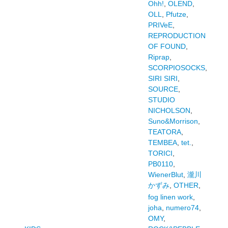
Ohh!
,
OLEND
,
OLL
,
Pfutze
,
PRIVeE
,
REPRODUCTION
OF FOUND
,
Riprap
,
SCORPIOSOCKS
,
SIRI SIRI
,
SOURCE
,
STUDIO
NICHOLSON
,
Suno&Morrison
,
TEATORA
,
TEMBEA
,
tet.
,
TORICI
,
PB0110
,
WienerBlut
,
瀧川
かずみ
,
OTHER
,
fog linen work
,
joha
,
numero74
,
OMY
,