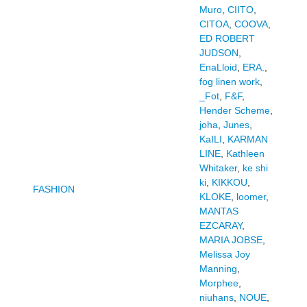
Muro
,
CIITO
,
CITOA
,
COOVA
,
ED ROBERT
JUDSON
,
EnaLloid
,
ERA.
,
fog linen work
,
_Fot
,
F&F
,
Hender Scheme
,
joha
,
Junes
,
KaILI
,
KARMAN
LINE
,
Kathleen
Whitaker
,
ke shi
ki
,
KIKKOU
,
FASHION
KLOKE
,
loomer
,
MANTAS
EZCARAY
,
MARIA JOBSE
,
Melissa Joy
Manning
,
Morphee
,
niuhans
,
NOUE
,