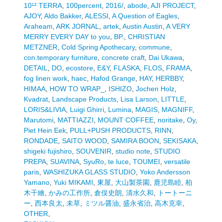
10¹² TERRA
,
100percent
,
2016/
,
abode
,
AJI PROJECT
,
AJOY
,
Aldo Bakker
,
ALESSI
,
A Question of Eagles
,
Araheam
,
ARK JORNAL
,
artek
,
Austin Austin
,
A VERY
MERRY EVERY DAY to you
,
BP.
,
CHRISTIAN
METZNER
,
Cold Spring Apothecary
,
commune
,
con.temporary furniture
,
concrete craft
,
Dai Ukawa
,
DETAIL
,
DO
,
ecostore
,
E&Y
,
FLASKA
,
FLOS
,
FRAMA
,
fog linen work
,
haec
,
Hafod Grange
,
HAY
,
HERBBY
,
HIMAA
,
HOW TO WRAP_
,
ISHIZO
,
Jochen Holz
,
Kvadrat
,
Landscape Products
,
Lisa Larson
,
LITTLE
,
LORIS&LIVIA
,
Luigi Ghirri
,
Lumina
,
MAGIS
,
MAGNIFF
,
Marutomi
,
MATTIAZZI
,
MOUNT COFFEE
,
noritake
,
Oy
,
Piet Hein Eek
,
PULL+PUSH PRODUCTS
,
RINN
,
RONDADE
,
SAITO WOOD
,
SAMIRA BOON
,
SEKISAKA
,
shigeki fujishiro
,
SOUVENIR
,
studio note
,
STUDIO
PREPA
,
SUAVINA
,
SyuRo
,
te luce
,
TOUMEI
,
versatile
paris
,
WASHIZUKA GLASS STUDIO
,
Yoko Andersson
Yamano
,
Yuki MIKAMI
,
東屋
,
大山製茶園
,
鹿児島睦
,
柏
木千繪
,
かみの工作所
,
倉俣史朗
,
清水久和
,
トートーニ
ー
,
西本良太
,
未草
,
ミツル醤油
,
盛永省治
,
高木克幸
,
OTHER
,