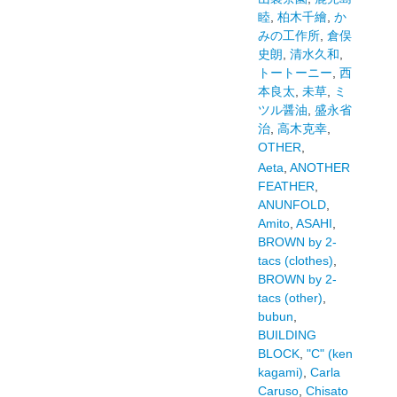
睦
,
柏木千繪
,
か
みの工作所
,
倉俣
史朗
,
清水久和
,
トートーニー
,
西
本良太
,
未草
,
ミ
ツル醤油
,
盛永省
治
,
高木克幸
,
OTHER
,
Aeta
,
ANOTHER
FEATHER
,
ANUNFOLD
,
Amito
,
ASAHI
,
BROWN by 2-
tacs (clothes)
,
BROWN by 2-
tacs (other)
,
bubun
,
BUILDING
BLOCK
,
"C" (ken
kagami)
,
Carla
Caruso
,
Chisato