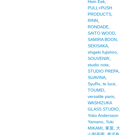
Hein Eek
,
PULL+PUSH
PRODUCTS
,
RINN
,
RONDADE
,
SAITO WOOD
,
SAMIRA BOON
,
SEKISAKA
,
shigeki fujishiro
,
SOUVENIR
,
studio note
,
STUDIO PREPA
,
SUAVINA
,
SyuRo
,
te luce
,
TOUMEI
,
versatile paris
,
WASHIZUKA
GLASS STUDIO
,
Yoko Andersson
Yamano
,
Yuki
MIKAMI
,
東屋
,
大
山製茶園
,
鹿児島