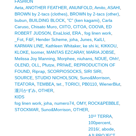
FASHION
Aeta
,
ANOTHER FEATHER
,
ANUNFOLD
,
Amito
,
ASAHI
,
BROWN by 2-tacs (clothes)
,
BROWN by 2-tacs (other)
,
bubun
,
BUILDING BLOCK
,
"C" (ken kagami)
,
Carla
Caruso
,
Chisato Muro
,
CIITO
,
CITOA
,
COOVA
,
ED
ROBERT JUDSON
,
EnaLloid
,
ERA.
,
fog linen work
,
_Fot
,
F&F
,
Hender Scheme
,
joha
,
Junes
,
KaILI
,
KARMAN LINE
,
Kathleen Whitaker
,
ke shi ki
,
KIKKOU
,
KLOKE
,
loomer
,
MANTAS EZCARAY
,
MARIA JOBSE
,
Melissa Joy Manning
,
Morphee
,
niuhans
,
NOUE
,
Ohh!
,
OLEND
,
OLL
,
Pfutze
,
PRIVeE
,
REPRODUCTION OF
FOUND
,
Riprap
,
SCORPIOSOCKS
,
SIRI SIRI
,
SOURCE
,
STUDIO NICHOLSON
,
Suno&Morrison
,
TEATORA
,
TEMBEA
,
tet.
,
TORICI
,
PB0110
,
WienerBlut
,
瀧川かずみ
,
OTHER
,
KIDS
fog linen work
,
joha
,
numero74
,
OMY
,
ROCK&PEBBLE
,
STOCKMAR
,
Suno&Morrison
,
OTHER
,
10¹² TERRA
,
100percent
,
2016/
,
abode
,
AJI PROJECT
,