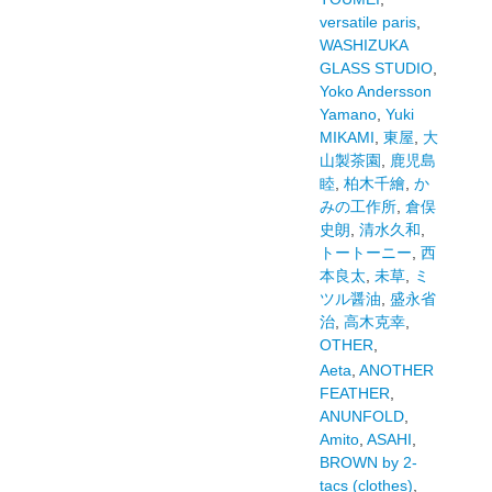
versatile paris
,
WASHIZUKA
GLASS STUDIO
,
Yoko Andersson
Yamano
,
Yuki
MIKAMI
,
東屋
,
大
山製茶園
,
鹿児島
睦
,
柏木千繪
,
か
みの工作所
,
倉俣
史朗
,
清水久和
,
トートーニー
,
西
本良太
,
未草
,
ミ
ツル醤油
,
盛永省
治
,
高木克幸
,
OTHER
,
Aeta
,
ANOTHER
FEATHER
,
ANUNFOLD
,
Amito
,
ASAHI
,
BROWN by 2-
tacs (clothes)
,