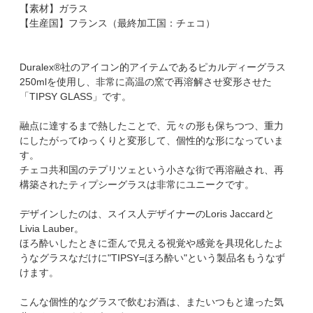
【素材】ガラス
【生産国】フランス（最終加工国：チェコ）
Duralex®社のアイコン的アイテムであるピカルディーグラス
250mlを使用し、非常に高温の窯で再溶解させ変形させた
「TIPSY GLASS」です。
融点に達するまで熱したことで、元々の形も保ちつつ、重力
にしたがってゆっくりと変形して、個性的な形になっていま
す。
チェコ共和国のテプリツェという小さな街で再溶融され、再
構築されたティプシーグラスは非常にユニークです。
デザインしたのは、スイス人デザイナーのLoris Jaccardと
Livia Lauber。
ほろ酔いしたときに歪んで見える視覚や感覚を具現化したよ
うなグラスなだけに"TIPSY=ほろ酔い"という製品名もうなず
けます。
こんな個性的なグラスで飲むお酒は、またいつもと違った気