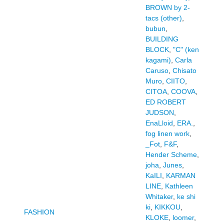
BROWN by 2-
tacs (other)
,
bubun
,
BUILDING
BLOCK
,
"C" (ken
kagami)
,
Carla
Caruso
,
Chisato
Muro
,
CIITO
,
CITOA
,
COOVA
,
ED ROBERT
JUDSON
,
EnaLloid
,
ERA.
,
fog linen work
,
_Fot
,
F&F
,
Hender Scheme
,
joha
,
Junes
,
KaILI
,
KARMAN
LINE
,
Kathleen
Whitaker
,
ke shi
ki
,
KIKKOU
,
FASHION
KLOKE
,
loomer
,