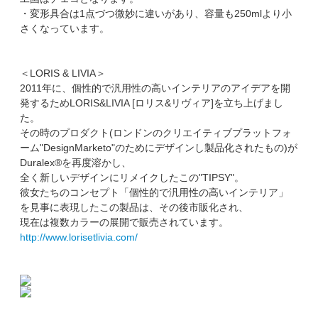
・変形具合は1点づつ微妙に違いがあり、容量も250mlより小
さくなっています。
＜LORIS & LIVIA＞
2011年に、個性的で汎用性の高いインテリアのアイデアを開
発するためLORIS&LIVIA [ロリス&リヴィア]を立ち上げまし
た。
その時のプロダクト(ロンドンのクリエイティブプラットフォ
ーム"DesignMarketo"のためにデザインし製品化されたもの)が
Duralex®を再度溶かし、
全く新しいデザインにリメイクしたこの"TIPSY"。
彼女たちのコンセプト「個性的で汎用性の高いインテリア」
を見事に表現したこの製品は、その後市販化され、
現在は複数カラーの展開で販売されています。
http://www.lorisetlivia.com/