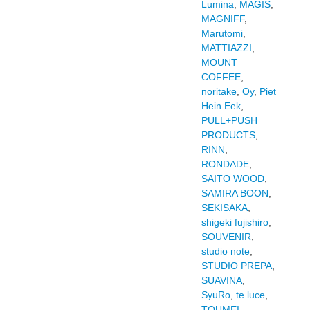
Lumina
,
MAGIS
,
MAGNIFF
,
Marutomi
,
MATTIAZZI
,
MOUNT
COFFEE
,
noritake
,
Oy
,
Piet
Hein Eek
,
PULL+PUSH
PRODUCTS
,
RINN
,
RONDADE
,
SAITO WOOD
,
SAMIRA BOON
,
SEKISAKA
,
shigeki fujishiro
,
SOUVENIR
,
studio note
,
STUDIO PREPA
,
SUAVINA
,
SyuRo
,
te luce
,
TOUMEI
,