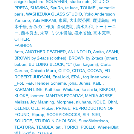
shigeki fujishiro
,
SOUVENIR
,
studio note
,
STUDIO
PREPA
,
SUAVINA
,
SyuRo
,
te luce
,
TOUMEI
,
versatile
paris
,
WASHIZUKA GLASS STUDIO
,
Yoko Andersson
Yamano
,
Yuki MIKAMI
,
東屋
,
大山製茶園
,
鹿児島睦
,
柏
木千繪
,
かみの工作所
,
倉俣史朗
,
清水久和
,
トートーニ
ー
,
西本良太
,
未草
,
ミツル醤油
,
盛永省治
,
高木克幸
,
OTHER
,
FASHION
Aeta
,
ANOTHER FEATHER
,
ANUNFOLD
,
Amito
,
ASAHI
,
BROWN by 2-tacs (clothes)
,
BROWN by 2-tacs (other)
,
bubun
,
BUILDING BLOCK
,
"C" (ken kagami)
,
Carla
Caruso
,
Chisato Muro
,
CIITO
,
CITOA
,
COOVA
,
ED
ROBERT JUDSON
,
EnaLloid
,
ERA.
,
fog linen work
,
_Fot
,
F&F
,
Hender Scheme
,
joha
,
Junes
,
KaILI
,
KARMAN LINE
,
Kathleen Whitaker
,
ke shi ki
,
KIKKOU
,
KLOKE
,
loomer
,
MANTAS EZCARAY
,
MARIA JOBSE
,
Melissa Joy Manning
,
Morphee
,
niuhans
,
NOUE
,
Ohh!
,
OLEND
,
OLL
,
Pfutze
,
PRIVeE
,
REPRODUCTION OF
FOUND
,
Riprap
,
SCORPIOSOCKS
,
SIRI SIRI
,
SOURCE
,
STUDIO NICHOLSON
,
Suno&Morrison
,
TEATORA
,
TEMBEA
,
tet.
,
TORICI
,
PB0110
,
WienerBlut
,
瀧川かずみ
,
OTHER
,