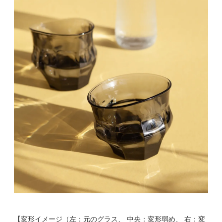
【変形イメージ（左：元のグラス、 中央：変形弱め、 右：変