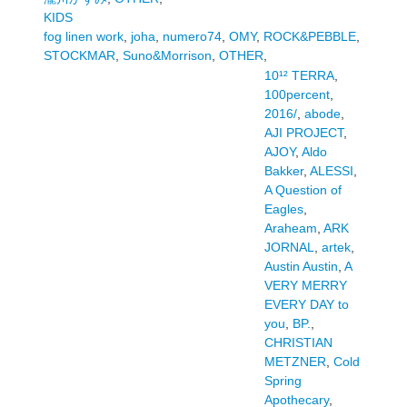
KIDS
fog linen work
,
joha
,
numero74
,
OMY
,
ROCK&PEBBLE
,
STOCKMAR
,
Suno&Morrison
,
OTHER
,
10¹² TERRA
,
100percent
,
2016/
,
abode
,
AJI PROJECT
,
AJOY
,
Aldo
Bakker
,
ALESSI
,
A Question of
Eagles
,
Araheam
,
ARK
JORNAL
,
artek
,
Austin Austin
,
A
VERY MERRY
EVERY DAY to
you
,
BP.
,
CHRISTIAN
METZNER
,
Cold
Spring
Apothecary
,