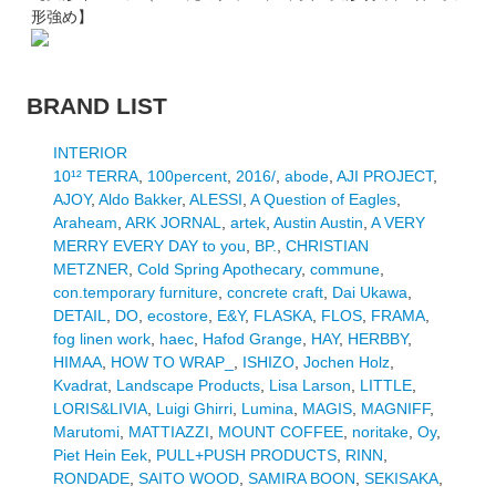
形強め】
BRAND LIST
INTERIOR
10¹² TERRA
,
100percent
,
2016/
,
abode
,
AJI PROJECT
,
AJOY
,
Aldo Bakker
,
ALESSI
,
A Question of Eagles
,
Araheam
,
ARK JORNAL
,
artek
,
Austin Austin
,
A VERY
MERRY EVERY DAY to you
,
BP.
,
CHRISTIAN
METZNER
,
Cold Spring Apothecary
,
commune
,
con.temporary furniture
,
concrete craft
,
Dai Ukawa
,
DETAIL
,
DO
,
ecostore
,
E&Y
,
FLASKA
,
FLOS
,
FRAMA
,
fog linen work
,
haec
,
Hafod Grange
,
HAY
,
HERBBY
,
HIMAA
,
HOW TO WRAP_
,
ISHIZO
,
Jochen Holz
,
Kvadrat
,
Landscape Products
,
Lisa Larson
,
LITTLE
,
LORIS&LIVIA
,
Luigi Ghirri
,
Lumina
,
MAGIS
,
MAGNIFF
,
Marutomi
,
MATTIAZZI
,
MOUNT COFFEE
,
noritake
,
Oy
,
Piet Hein Eek
,
PULL+PUSH PRODUCTS
,
RINN
,
RONDADE
,
SAITO WOOD
,
SAMIRA BOON
,
SEKISAKA
,